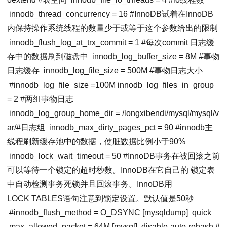
innodb_thread_concurrency
=
16
#InnoDB试着在InnoDB
内保持操作系统线程的数量少于或等于这个参数给出的限制
innodb_flush_log_at_trx_commit
=
1
#每次commit 日志缓
存中的数据刷到磁盘中
innodb_log_buffer_size
=
8M
#事物
日志缓存
innodb_log_file_size
=
500M
#事物日志大小
#
innodb_log_file_size
=
100M
innodb_log_files_in_group
=
2
#两组事物日志
innodb_log_group_home_dir
= /longxibendi/mysql/mysql/v
ar/#日志组
innodb_max_dirty_pages_pct
=
90
#innodb主
线程刷新缓存池中的数据，使脏数据比例小于90%
innodb_lock_wait_timeout
=
50
#InnoDB事务在被回滚之前
可以等待一个锁定的超时秒数。InnoDB在它自己的 锁定表
中自动检测事务死锁并且回滚事务。InnoDB用
LOCK TABLES语句注意到锁定设置。默认值是50秒
#
innodb_flush_method
=
O_DSYNC
[mysqldump]
quick
max_allowed_packet
=
64M
[mysql]
disable-auto-rehash #