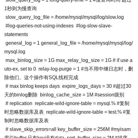
1秒则为慢查询
slow_query_log_file
= /home/mysql/mysql/log/slow.log
#log-queries-not-using-indexes
#log-slow-slave-
statements
general_log
=
1
general_log_file
= /home/mysql/mysql/log/
mysql.log
max_binlog_size
=
1G
max_relay_log_size
=
1G
# if use a
uto-ex, set to 0
relay-log-purge
=
1
#当不用中继日志时，删
除他们。这个操作有SQL线程完成
# max binlog keeps days
expire_logs_days
=
30
#超过30
天的binlog删除
binlog_cache_size
=
1M
#session级别
# replication
replicate-wild-ignore-table
=
mysql
.% #复制
时忽略数据库及表
replicate-wild-ignore-table
=
test
.% #复
制时忽略数据库及表
#
slave_skip_errors
=
all
key_buffer_size
=
256M
#myisam
索引buffer,只有key没有data
sort_buffer_size
=
2M
#排序