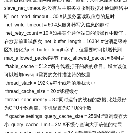
slave_net_timeout秒没有从主服务器收到数据才通知网络中
断
net_read_timeout
=
30
#从服务器读取信息的超时
net_write_timeout
=
60
#从服务器写入信息的超时
net_retry_count
=
10
#如果某个通信端口的读操作中断了，
在放弃前重试多次
net_buffer_length
=
16384
#包消息缓冲
区初始化为net_buffer_length字节，但需要时可以增长到
max_allowed_packet字节
max_allowed_packet
=
64M
#
#
table_cache
=
512
#所有线程打开的表的数目。增大该值
可以增加mysqld需要的文件描述符的数量
thread_stack
=
192K
#每个线程的堆栈大小
thread_cache_size
=
20
#线程缓存
thread_concurrency
=
8
#同时运行的线程的数据 此处最好
为CPU个数两倍。本机配置为CPU的个数
# qcache settings
query_cache_size
=
256M
#查询缓存大
小
query_cache_limit
=
2M
#不缓存查询大于该值的结果
query_cache_min_res_unit
=
2K
#查询缓存分配的最小块