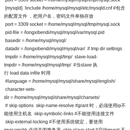
[mysqld]
!include /home/mysql/mysql/etc/mysqld.cnf #包含
的配置文件 ，把用户名，密码文件单独存放
port
=
3309
socket
= /home/mysql/mysql/tmp/mysql.sock
pid-file
= /longxibendi/mysql/mysql/var/mysql.pid
basedir
= /home/mysql/mysql/
datadir
= /longxibendi/mysql/mysql/var/
# tmp dir settings
tmpdir
= /home/mysql/mysql/tmp/
slave-load-
tmpdir
= /home/mysql/mysql/tmp/
#当slave 执
行 load data infile 时用
#
language
= /home/mysql/mysql/share/mysql/english/
character-sets-
dir
= /home/mysql/mysql/share/mysql/charsets/
# skip options
skip-name-resolve #grant 时，必须使用ip不
能使用主机名
skip-symbolic-links #不能使用连接文件
skip-external-locking #不使用系统锁定，要使用
myisamchk,必须关闭服务器
skip-slave-start #启动mysql,不