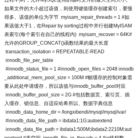
如果文件的大小超过该值，则使用键值缓存创建索引，要慢
得多。该值的单位为字节
myisam_repair_threads
=
1
#如
果该值大于1，在Repair by sorting过程中并行创建MyISAM
表索引(每个索引在自己的线程内)
myisam_recover
=
64K
#
允许的GROUP_CONCAT()函数结果的最大长度
transaction_isolation
=
REPEATABLE
-READ
innodb_file_per_table
#
innodb_status_file
=
1
#
innodb_open_files
=
2048
innodb
_additional_mem_pool_size
=
100M
#帧缓存的控制对象需
要从此处申请缓存，所以该值与innodb_buffer_pool对应
innodb_buffer_pool_size
=
2G
#包括数据页、索引页、插
入缓存、锁信息、自适应哈希所以、数据字典信息
innodb_data_home_dir
= /longxibendi/mysql/mysql/var/
#
innodb_data_file_path
=
ibdata1
:1G:autoextend
innodb_data_file_path
=
ibdata1
:500M;ibdata2:2210M:aut
oextend #表空间
innodb_file_io_threads
=
4
#io线程数