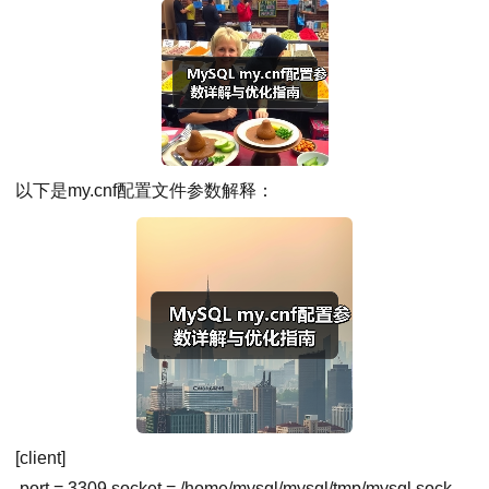
以下是my.cnf配置文件参数解释：
[client]
port
=
3309
socket
= /home/mysql/mysql/tmp/mysql.sock