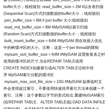
buffer大小；线程级别
read_buffer_size
=
2M
#以全表扫描
(Sequential Scan)方式扫描数据的buffer大小 ；线程级别
join_buffer_size
=
8M
# join buffer 大小;线程级别
read_rnd_buffer_size
=
8M
#MyISAM以索引扫描
(Random Scan)方式扫描数据的buffer大小 ；线程级别
bulk_insert_buffer_size
=
64M
#MyISAM 用在块插入优化
中的树缓冲区的大小。注释：这是一个per thread的限制
myisam_sort_buffer_size
=
64M
#MyISAM 设置恢复表之时
使用的缓冲区的尺寸,当在REPAIR TABLE或用
CREATE INDEX创建索引或ALTER TABLE过程中排
序 MyISAM索引分配的缓冲区
myisam_max_sort_file_size
=
10G
#MyISAM 如果临时文
件会变得超过索引，不要使用快速排序索引方法来创建一个
索引。注释：这个参数以字节的形式给出.重建MyISAM索引
(在REPAIR TABLE、ALTER TABLE或LOAD DATA INFILE
过程中)时，允许MySQL使用的临时文件的最大空间大小。