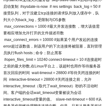
启动复制
#sysdate-is-now
# res settings
back_log
=
50
#
接受队列，对于没建立tcp连接的请求队列放入缓存中，队
列大小为back_log，受限制与OS参数
max_connections
=
1000
#最大并发连接数 ，增大该值需
要相应增加允许打开的文件描述符数
max_connect_errors
=
10000
#如果某个用户发起的连接
error超过该数值，则该用户的下次连接将被阻塞，直到管理
员执行flush hosts ; 命令；防止黑客
#
open_files_limit
=
10240
connect-timeout
=
10
#连接超时
之前的最大秒数,在Linux平台上，该超时也用作等待服务器
首次回应的时间
wait-timeout
=
28800
#等待关闭连接的时
间
interactive-timeout
=
28800
#关闭连接之前，允许
interactive_timeout（取代了wait_timeout）秒的不活动时
间。客户端的会话wait_timeout变量被设为会话
interactive_timeout变量的值。
slave-net-timeout
=
600
#从
服务器也能够处理网络连接中断。但是，只有从服务器超过