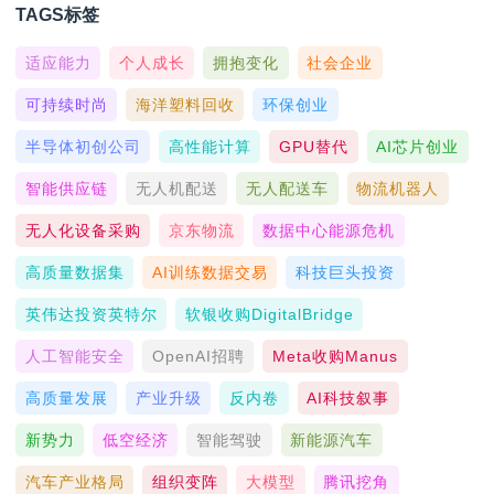
TAGS标签
适应能力
个人成长
拥抱变化
社会企业
可持续时尚
海洋塑料回收
环保创业
半导体初创公司
高性能计算
GPU替代
AI芯片创业
智能供应链
无人机配送
无人配送车
物流机器人
无人化设备采购
京东物流
数据中心能源危机
高质量数据集
AI训练数据交易
科技巨头投资
英伟达投资英特尔
软银收购DigitalBridge
人工智能安全
OpenAI招聘
Meta收购Manus
高质量发展
产业升级
反内卷
AI科技叙事
新势力
低空经济
智能驾驶
新能源汽车
汽车产业格局
组织变阵
大模型
腾讯挖角