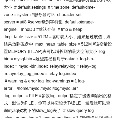
大小
# default settings
# time zone
default-time-
zone
=
system
#服务器时区
character-set-
server
=
utf8
#server级别字符集
default-storage-
engine
=
InnoDB
#默认存储
# tmp & heap
tmp_table_size
=
512M
#临时表大小，如果超过该值，则
结果放到磁盘中
max_heap_table_size
=
512M
#该变量设
置MEMORY (HEAP)表可以增长到的最大空间大小
log-
bin
=
mysql
-bin #这些路径相对于datadir
log-bin-
index
=
mysql
-bin.index
relay
relay-log
= relay-log
relay
relay_log_index
= relay-log.index
# warning & error log
log-warnings
=
1
log-
error
= /home/mysql/mysql/log/mysql.err
log_output
=
FILE
#参数log_output指定了慢查询输出的格
式，默认为FILE，你可以将它设为TABLE，然后就可以查
询mysql架构下的slow_log表了
# slow query log
slow_query_log
=
1
long-query-time
=
1
#慢查询时间 超过