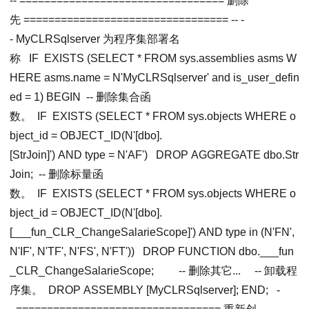
-- ================================= 删除
先 ================================= --
-
- MyCLRSqlserver 为程序集部署名
称
IF EXISTS (
SELECT
*
FROM
sys.assemblies asms
W
HERE
asms.
name
= N
'MyCLRSqlserver'
and
is_user_defin
ed = 1)
BEGIN
-- 删除集合函
数。
IF EXISTS (
SELECT
*
FROM
sys.objects
WHERE
o
bject_id = OBJECT_ID(N
'[dbo].
[StrJoin]'
)
AND
type = N
'AF'
)
DROP
AGGREGATE dbo.Str
Join;
-- 删除标量函
数。
IF EXISTS (
SELECT
*
FROM
sys.objects
WHERE
o
bject_id = OBJECT_ID(N
'[dbo].
[___fun_CLR_ChangeSalarieScope]'
)
AND
type
in
(N
'FN'
,
N
'IF'
, N
'TF'
, N
'FS'
, N
'FT'
))
DROP
FUNCTION
dbo.___fun
_CLR_ChangeSalarieScope;
-- 删除其它...
-- 卸载程
序集。
DROP
ASSEMBLY [MyCLRSqlserver];
END
;
-