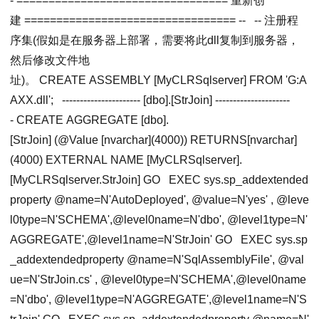
- ================================= 重新创
建 ================================= --
-- 注册程
序集(假如是在服务器上部署，需要将此dll复制到服务器，
然后修改文件地
址)。
CREATE
ASSEMBLY [MyCLRSqlserver]
FROM
'G:A
AXX.dll'
;
---------------------- [dbo].[StrJoin] ---------------------
-
CREATE
AGGREGATE [dbo].
[StrJoin]
(@Value [nvarchar](4000))
RETURNS
[nvarchar]
(4000)
EXTERNAL
NAME
[MyCLRSqlserver].
[MyCLRSqlserver.StrJoin]
GO
EXEC
sys.sp_addextended
property @
name
=N
'AutoDeployed'
, @value=N
'yes'
, @leve
l0type=N
'SCHEMA'
,@level0name=N
'dbo'
, @level1type=N
'
AGGREGATE'
,@level1name=N
'StrJoin'
GO
EXEC
sys.sp
_addextendedproperty @
name
=N
'SqlAssemblyFile'
, @val
ue=N
'StrJoin.cs'
, @level0type=N
'SCHEMA'
,@level0name
=N
'dbo'
, @level1type=N
'AGGREGATE'
,@level1name=N
'S