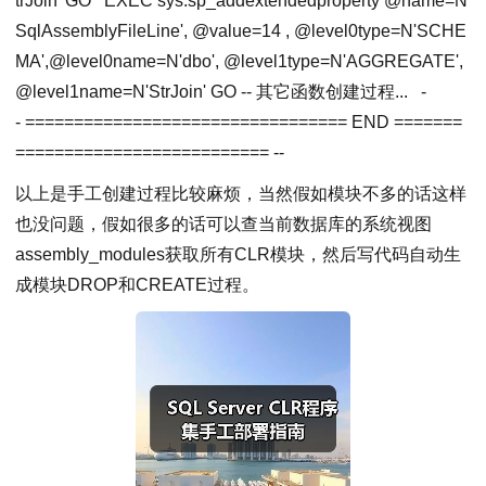
trJoin'
GO
EXEC
sys.sp_addextendedproperty @
name
=N
'
SqlAssemblyFileLine'
, @value=14 , @level0type=N
'SCHE
MA'
,@level0name=N
'dbo'
, @level1type=N
'AGGREGATE'
,
@level1name=N
'StrJoin'
GO
-- 其它函数创建过程...
-
- ================================= END =======
========================== --
以上是手工创建过程比较麻烦，当然假如模块不多的话这样
也没问题，假如很多的话可以查当前数据库的系统视图
assembly_modules获取所有CLR模块，然后写代码自动生
成模块DROP和CREATE过程。