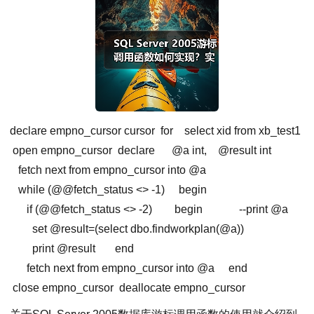
declare empno_cursor cursor
for
select xid from xb_test1
open empno_cursor
declare
@a int,
@result int
fetch next from empno_cursor into @a
while (@@fetch_status
<
>
-1)
begin
if (@@fetch_status
<
>
-2)
begin
--print @a
set @
result
=(select dbo.findworkplan(@a))
print @result
end
fetch next from empno_cursor into @a
end
close empno_cursor
deallocate empno_cursor