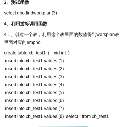
3、测试函数
select dbo.findworkplan(3)
4、利用游标调用函数
4.1、创建一个表，利用这个表里面的数值得到workplan表
里面对应的empno
create table xb_test1
(
xid int
)
insert into xb_test1 values (1)
insert into xb_test1 values (2)
insert into xb_test1 values (3)
insert into xb_test1 values (4)
insert into xb_test1 values (5)
insert into xb_test1 values (6)
insert into xb_test1 values (7)
insert into xb_test1 values (8)
select * from xb_test1