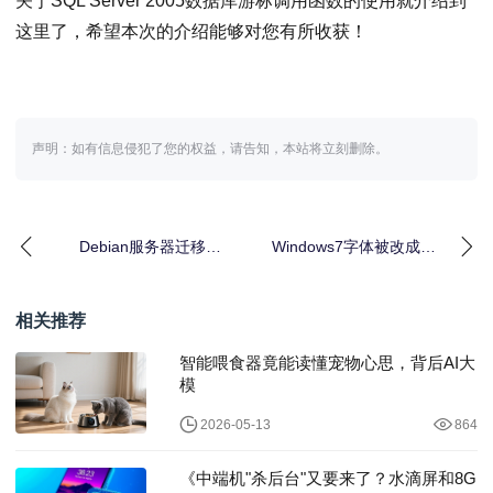
关于SQL Server 2005数据库游标调用函数的使用就介绍到
这里了，希望本次的介绍能够对您有所收获！
声明：如有信息侵犯了您的权益，请告知，本站将立刻删除。
Debian服务器迁移时
Windows7字体被改成怎
Web服务配置哪些细节
么找回默认设置？
最易出错？
相关推荐
智能喂食器竟能读懂宠物心思，背后AI大
模
2026-05-13
864
《中端机"杀后台"又要来了？水滴屏和8G