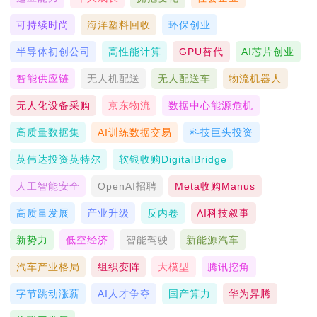
可持续时尚
海洋塑料回收
环保创业
半导体初创公司
高性能计算
GPU替代
AI芯片创业
智能供应链
无人机配送
无人配送车
物流机器人
无人化设备采购
京东物流
数据中心能源危机
高质量数据集
AI训练数据交易
科技巨头投资
英伟达投资英特尔
软银收购DigitalBridge
人工智能安全
OpenAI招聘
Meta收购Manus
高质量发展
产业升级
反内卷
AI科技叙事
新势力
低空经济
智能驾驶
新能源汽车
汽车产业格局
组织变阵
大模型
腾讯挖角
字节跳动涨薪
AI人才争夺
国产算力
华为昇腾