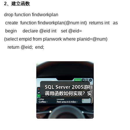
2、建立函数
drop function findworkplan
create function findworkplan(@num int)
returns int
as
begin
declare @eid int
set @
eid
=
(select empid from planwork where
planid
=@num)
return @eid;
end;