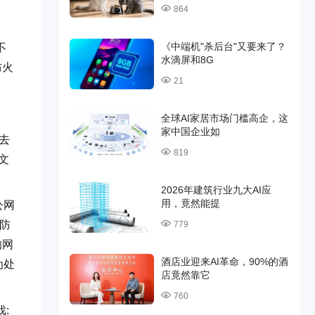
864
《中端机"杀后台"又要来了？
不
水滴屏和8G
防火
21
全球AI家居市场门槛高企，这
家中国企业如
去
819
文
2026年建筑行业九大AI应
用，竟然能提
公网
了防
779
的网
酒店业迎来AI革命，90%的酒
为处
店竟然靠它
760
: