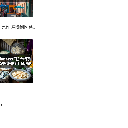
才允许连接到网络。
。
!