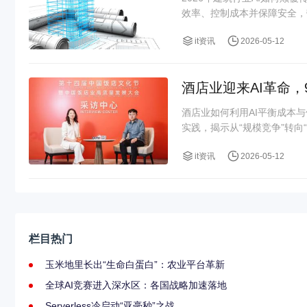
效率、控制成本并保障安全，
it资讯
2026-05-12
酒店业迎来AI革命，
酒店业如何利用AI平衡成本
实践，揭示从“规模竞争”转向“
it资讯
2026-05-12
栏目热门
玉米地里长出“生命白蛋白”：农业平台革新
全球AI竞赛进入深水区：各国战略加速落地
Serverless冷启动“亚毫秒”之战