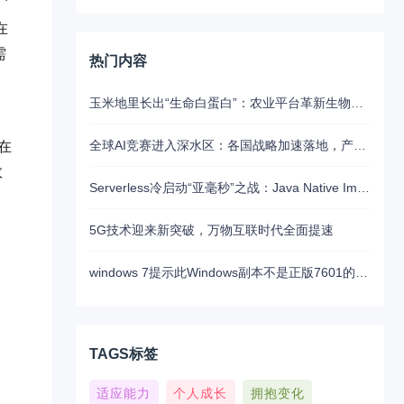
在
需
热门内容
玉米地里长出“生命白蛋白”：农业平台革新生物制药的未来路径
全球AI竞赛进入深水区：各国战略加速落地，产业融合与算力争夺白热化
在
数
Serverless冷启动“亚毫秒”之战：Java Native Image与Python JIT的对决实录
5G技术迎来新突破，万物互联时代全面提速
windows 7提示此Windows副本不是正版7601的问题分析以及解决方法
TAGS标签
适应能力
个人成长
拥抱变化