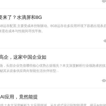
要来了？水滴屏和8G
GB运存配置,主要受成本控制驱动。8GB运存在多应用环境下容易出现杀
厂商需在成本与性能间寻找平衡。
槛高企，这家中国企业如
me市场，头部企业凭借哪些核心优势占据领先？本文深度解析行业领跑者的技
秘其从设备供应商向智能生活伙伴转型...
大AI应用，竟然能提
覆传统？本文深度解析九大应用领域，从生成式设计到智能调度，揭示AI如