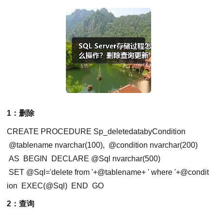
1：删除
CREATE PROCEDURE Sp_deletedatabyCondition
@tablename nvarchar(100),
@condition nvarchar(200)
AS
BEGIN
DECLARE @Sql nvarchar(500)
SET @
Sql
=
'delete from '
+@tablename+ ' where '+@condit
ion
EXEC(@Sql)
END
GO
2：查询