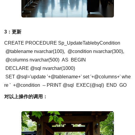
3：更新
CREATE PROCEDURE Sp_UpdateTablebyCondition
@tablename nvarchar(100),
@condition nvarchar(300),
@columns nvarchar(500)
AS
BEGIN
DECLARE @sql nvarchar(1000)
SET @
sql
=
'update '
+@tablename+' set '+@columns+' whe
re '
+@condition
-- PRINT @sql
EXEC(@sql)
END
GO
对以上操作的调用：