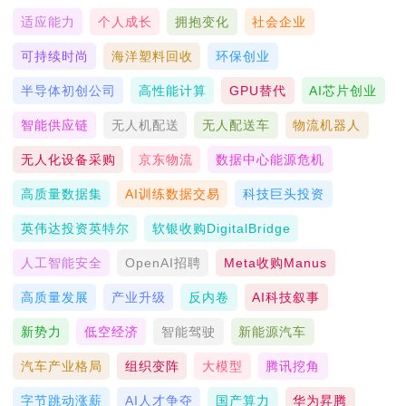
适应能力
个人成长
拥抱变化
社会企业
可持续时尚
海洋塑料回收
环保创业
半导体初创公司
高性能计算
GPU替代
AI芯片创业
智能供应链
无人机配送
无人配送车
物流机器人
无人化设备采购
京东物流
数据中心能源危机
高质量数据集
AI训练数据交易
科技巨头投资
英伟达投资英特尔
软银收购DigitalBridge
人工智能安全
OpenAI招聘
Meta收购Manus
高质量发展
产业升级
反内卷
AI科技叙事
新势力
低空经济
智能驾驶
新能源汽车
汽车产业格局
组织变阵
大模型
腾讯挖角
字节跳动涨薪
AI人才争夺
国产算力
华为昇腾