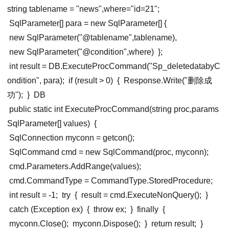
string
tablename
=
"news"
,
where
=
"id=21"
;
SqlParameter[]
para
=
new
SqlParameter[] {
new SqlParameter("@tablename",tablename),
new SqlParameter("@condition",where)
};
int
result
=
DB
.ExecuteProcCommand("Sp_deletedatabyC
ondition", para);
if (result
>
0)
{
Response.Write("删除成
功");
}
DB
public static int ExecuteProcCommand(string proc,params
SqlParameter[] values)
{
SqlConnection
myconn
=
getcon
();
SqlCommand
cmd
=
new
SqlCommand(proc, myconn);
cmd.Parameters.AddRange(values);
cmd.CommandType
= CommandType.StoredProcedure;
int
result
= -1;
try
{
result
=
cmd
.ExecuteNonQuery();
}
catch (Exception ex)
{
throw ex;
}
finally
{
myconn.Close();
myconn.Dispose();
}
return result;
}