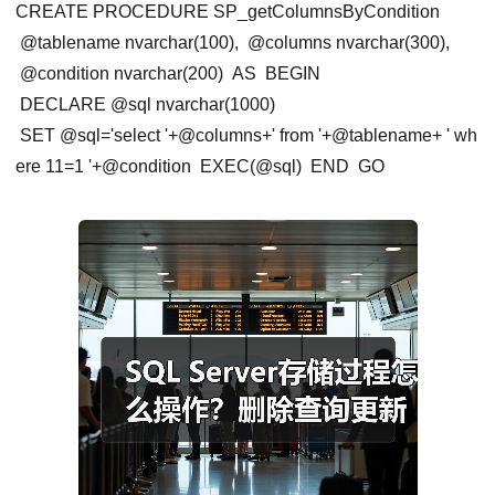
CREATE PROCEDURE SP_getColumnsByCondition
@tablename nvarchar(100),
@columns nvarchar(300),
@condition nvarchar(200)
AS
BEGIN
DECLARE @sql nvarchar(1000)
SET @
sql
=
'select '
+@columns+' from '+@tablename+ ' wh
ere
1
1
=1 '+@condition
EXEC(@sql)
END
GO