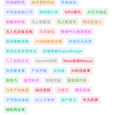
可持续时尚
海洋塑料回收
环保创业
半导体初创公司
高性能计算
GPU替代
AI芯片创业
智能供应链
无人机配送
无人配送车
物流机器人
无人化设备采购
京东物流
数据中心能源危机
高质量数据集
AI训练数据交易
科技巨头投资
英伟达投资英特尔
软银收购DigitalBridge
人工智能安全
OpenAI招聘
Meta收购Manus
高质量发展
产业升级
反内卷
AI科技叙事
新势力
低空经济
智能驾驶
新能源汽车
汽车产业格局
组织变阵
大模型
腾讯挖角
字节跳动涨薪
AI人才争夺
国产算力
华为昇腾
物联网发展