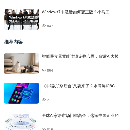
Windows7未激活如何变正版？小马工
847
推荐内容
智能喂食器竟能读懂宠物心思，背后AI大模
864
《中端机"杀后台"又要来了？水滴屏和8G
21
全球AI家居市场门槛高企，这家中国企业如
819