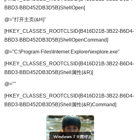
BBD3-BBD452DB3D5B}ShellOpen]
@="打开主页(&H)"
[HKEY_CLASSES_ROOTCLSID{B416D21B-3B22-B6D4-
BBD3-BBD452DB3D5B}ShellOpenCommand]
@="C:\Program Files\Internet Explorer\iexplore.exe"
[HKEY_CLASSES_ROOTCLSID{B416D21B-3B22-B6D4-
BBD3-BBD452DB3D5B}Shell属性(&R)]
@=""
[HKEY_CLASSES_ROOTCLSID{B416D21B-3B22-B6D4-
BBD3-BBD452DB3D5B}Shell属性(&R)Command]