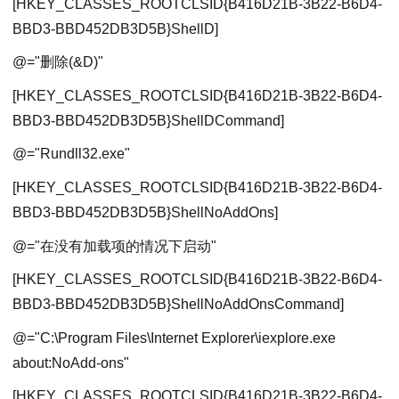
[HKEY_CLASSES_ROOTCLSID{B416D21B-3B22-B6D4-
BBD3-BBD452DB3D5B}ShellD]
@="删除(&D)"
[HKEY_CLASSES_ROOTCLSID{B416D21B-3B22-B6D4-
BBD3-BBD452DB3D5B}ShellDCommand]
@="Rundll32.exe"
[HKEY_CLASSES_ROOTCLSID{B416D21B-3B22-B6D4-
BBD3-BBD452DB3D5B}ShellNoAddOns]
@="在没有加载项的情况下启动"
[HKEY_CLASSES_ROOTCLSID{B416D21B-3B22-B6D4-
BBD3-BBD452DB3D5B}ShellNoAddOnsCommand]
@="C:\Program Files\Internet Explorer\iexplore.exe
about:NoAdd-ons"
[HKEY_CLASSES_ROOTCLSID{B416D21B-3B22-B6D4-