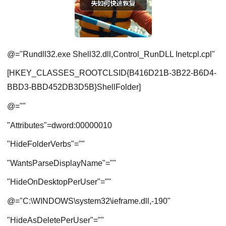
@="Rundll32.exe Shell32.dll,Control_RunDLL Inetcpl.cpl"
[HKEY_CLASSES_ROOTCLSID{B416D21B-3B22-B6D4-
BBD3-BBD452DB3D5B}ShellFolder]
@=""
"Attributes"=dword:00000010
"HideFolderVerbs"=""
"WantsParseDisplayName"=""
"HideOnDesktopPerUser"=""
@="C:\WINDOWS\system32\ieframe.dll,-190"
"HideAsDeletePerUser"=""