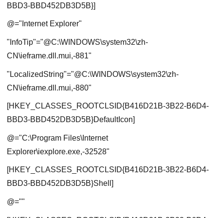
BBD3-BBD452DB3D5B}]
@="Internet Explorer"
"InfoTip"="@C:\WINDOWS\system32\zh-
CN\ieframe.dll.mui,-881"
"LocalizedString"="@C:\WINDOWS\system32\zh-
CN\ieframe.dll.mui,-880"
[HKEY_CLASSES_ROOTCLSID{B416D21B-3B22-B6D4-
BBD3-BBD452DB3D5B}DefaultIcon]
@="C:\Program Files\Internet
Explorer\iexplore.exe,-32528"
[HKEY_CLASSES_ROOTCLSID{B416D21B-3B22-B6D4-
BBD3-BBD452DB3D5B}Shell]
@=""