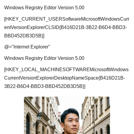
Windows Registry Editor Version 5.00
[HKEY_CURRENT_USERSoftwareMicrosoftWindowsCurr
entVersionExplorerCLSID{B416D21B-3B22-B6D4-BBD3-
BBD452DB3D5B}]
@="Internet Explorer"
Windows Registry Editor Version 5.00
[HKEY_LOCAL_MACHINESOFTWAREMicrosoftWindows
CurrentVersionExplorerDesktopNameSpace{B416D21B-
3B22-B6D4-BBD3-BBD452DB3D5B}]