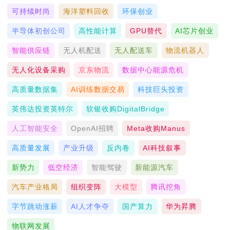
可持续时尚
海洋塑料回收
环保创业
半导体初创公司
高性能计算
GPU替代
AI芯片创业
智能供应链
无人机配送
无人配送车
物流机器人
无人化设备采购
京东物流
数据中心能源危机
高质量数据集
AI训练数据交易
科技巨头投资
英伟达投资英特尔
软银收购DigitalBridge
人工智能安全
OpenAI招聘
Meta收购Manus
高质量发展
产业升级
反内卷
AI科技叙事
新势力
低空经济
智能驾驶
新能源汽车
汽车产业格局
组织变阵
大模型
腾讯挖角
字节跳动涨薪
AI人才争夺
国产算力
华为昇腾
物联网发展