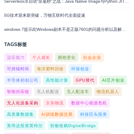
Serverless冷启动“亚毫秒”之战：Java Native Image与Python JIT的对决实录
5G技术迎来新突破，万物互联时代全面提速
windows 7提示此Windows副本不是正版7601的问题分析以及解决方法
TAGS标签
适应能力
个人成长
拥抱变化
社会企业
可持续时尚
海洋塑料回收
环保创业
半导体初创公司
高性能计算
GPU替代
AI芯片创业
智能供应链
无人机配送
无人配送车
物流机器人
无人化设备采购
京东物流
数据中心能源危机
高质量数据集
AI训练数据交易
科技巨头投资
英伟达投资英特尔
软银收购DigitalBridge