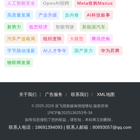
人工智能安全
OpenAI招聘
Meta收购Manus
高质量发展
产业升级
反内卷
AI科技叙事
新势力
低空经济
智能驾驶
新能源汽车
汽车产业格局
组织变阵
大模型
腾讯挖角
字节跳动涨薪
AI人才争夺
国产算力
华为昇腾
物联网发展
关于我们
广告服务
联系我们
XML地图
© 2025-2026 辰飞雨新媒体情报驿站 版权所有
沪ICP备2025136253号-34
如有信息侵犯了您的权益，请告知，本站将立刻删除。
联系人电话：18691394093 | 联系人邮箱：80893057@qq.com