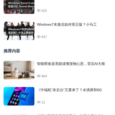
825
Windows7未激活如何变正版？小马工
847
推荐内容
智能喂食器竟能读懂宠物心思，背后AI大模
864
《中端机"杀后台"又要来了？水滴屏和8G
21