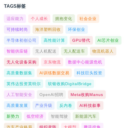
TAGS标签
适应能力
个人成长
拥抱变化
社会企业
可持续时尚
海洋塑料回收
环保创业
半导体初创公司
高性能计算
GPU替代
AI芯片创业
智能供应链
无人机配送
无人配送车
物流机器人
无人化设备采购
京东物流
数据中心能源危机
高质量数据集
AI训练数据交易
科技巨头投资
英伟达投资英特尔
软银收购DigitalBridge
人工智能安全
OpenAI招聘
Meta收购Manus
高质量发展
产业升级
反内卷
AI科技叙事
新势力
低空经济
智能驾驶
新能源汽车
汽车产业格局
组织变阵
大模型
腾讯挖角