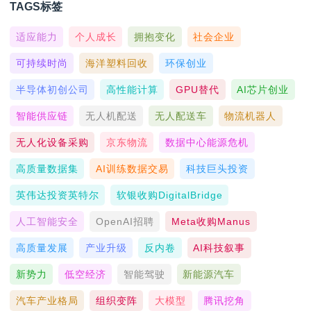
TAGS标签
适应能力
个人成长
拥抱变化
社会企业
可持续时尚
海洋塑料回收
环保创业
半导体初创公司
高性能计算
GPU替代
AI芯片创业
智能供应链
无人机配送
无人配送车
物流机器人
无人化设备采购
京东物流
数据中心能源危机
高质量数据集
AI训练数据交易
科技巨头投资
英伟达投资英特尔
软银收购DigitalBridge
人工智能安全
OpenAI招聘
Meta收购Manus
高质量发展
产业升级
反内卷
AI科技叙事
新势力
低空经济
智能驾驶
新能源汽车
汽车产业格局
组织变阵
大模型
腾讯挖角