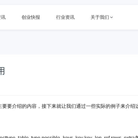
资讯
创业快报
行业资讯
关于我们
用
主要要介绍的内容，接下来就让我们通过一些实际的例子来介绍
ecttype table type possible_keys key key_len ref rows extra