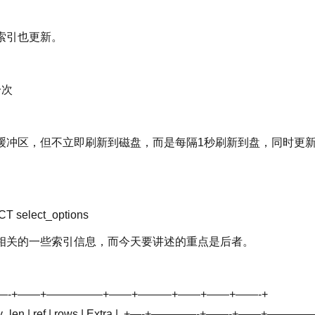
索引也更新。
一次
缓冲区，但不立即刷新到磁盘，而是每隔1秒刷新到盘，同时更
 select_options
相关的一些索引信息，而今天要讲述的重点是后者。
——-+——+—————+——+———+——+——+——-+
y_len | ref | rows | Extra |
+—-+————-+——-+——+————