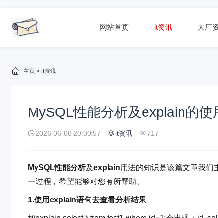
网站首页
it资讯
大厂
主页
>
it资讯
MySQL性能分析及explain的使
2026-06-08 20:30:57
it资讯
717
MySQL性能分析
及
explain
用法的知识是该篇文章我们
一过程，希望能够对您有所帮助。
1.使用explain语句去查看分析结果
如explain select * from test1 where id=1;会出现：id sel