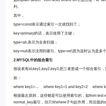
列。
其中，
type=const表示通过索引一次就找到了；
key=primary的话，表示使用了主键；
type=all,表示为全表扫描；
key=null表示没用到索引。type=ref,因为这时认
2.MYSQL中的组合索引
假设表有id,key1,key2,key3,把三者形成一个组合索引
如：
where
key1
=....
where
key1
=1 and
key2
=2
where
k
根据最左原则，这些都是可以使用索引的，如from test where
normal_key索引，但只对where子句起作用，而后面的or