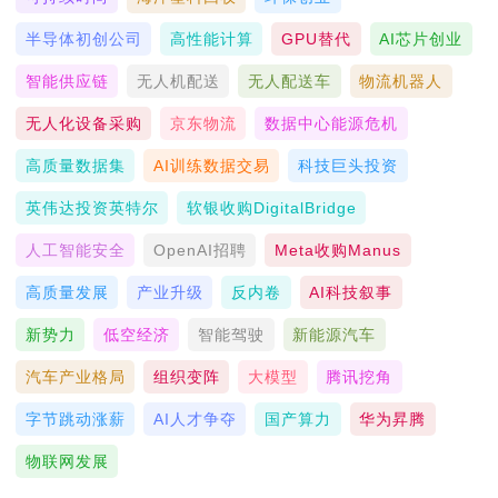
半导体初创公司
高性能计算
GPU替代
AI芯片创业
智能供应链
无人机配送
无人配送车
物流机器人
无人化设备采购
京东物流
数据中心能源危机
高质量数据集
AI训练数据交易
科技巨头投资
英伟达投资英特尔
软银收购DigitalBridge
人工智能安全
OpenAI招聘
Meta收购Manus
高质量发展
产业升级
反内卷
AI科技叙事
新势力
低空经济
智能驾驶
新能源汽车
汽车产业格局
组织变阵
大模型
腾讯挖角
字节跳动涨薪
AI人才争夺
国产算力
华为昇腾
物联网发展