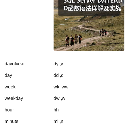
dayofyear
dy ,y
day
dd ,d
week
wk ,ww
weekday
dw ,w
hour
hh
minute
mi ,n