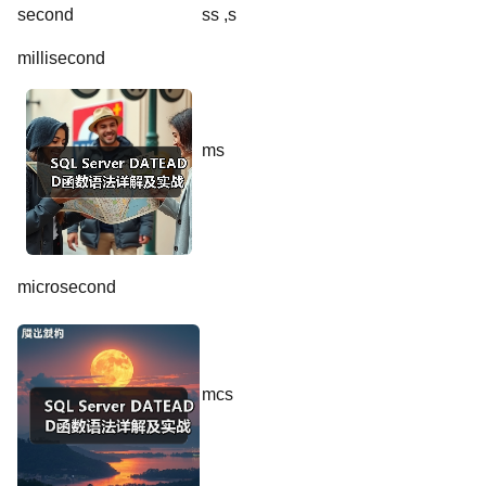
second
ss ,s
millisecond
ms
microsecond
mcs