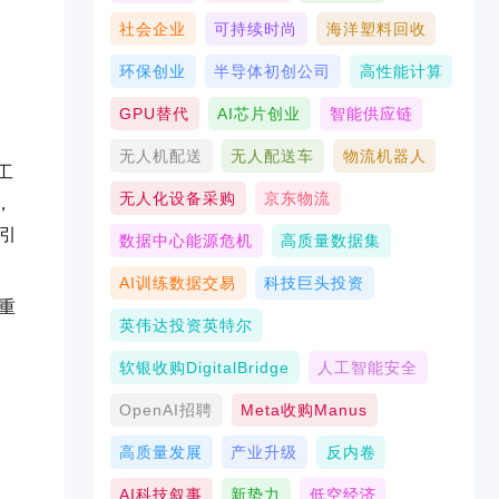
社会企业
可持续时尚
海洋塑料回收
环保创业
半导体初创公司
高性能计算
GPU替代
AI芯片创业
智能供应链
无人机配送
无人配送车
物流机器人
工
无人化设备采购
京东物流
，
的引
数据中心能源危机
高质量数据集
AI训练数据交易
科技巨头投资
关重
英伟达投资英特尔
软银收购DigitalBridge
人工智能安全
。
OpenAI招聘
Meta收购Manus
高质量发展
产业升级
反内卷
AI科技叙事
新势力
低空经济