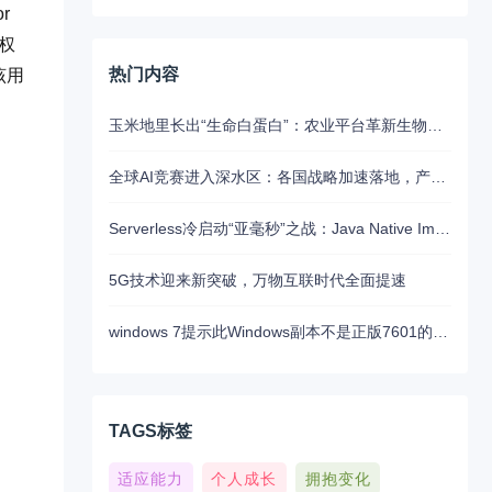
r
制权
热门内容
该用
玉米地里长出“生命白蛋白”：农业平台革新生物制药的未来路径
全球AI竞赛进入深水区：各国战略加速落地，产业融合与算力争夺白热化
Serverless冷启动“亚毫秒”之战：Java Native Image与Python JIT的对决实录
5G技术迎来新突破，万物互联时代全面提速
windows 7提示此Windows副本不是正版7601的问题分析以及解决方法
TAGS标签
适应能力
个人成长
拥抱变化