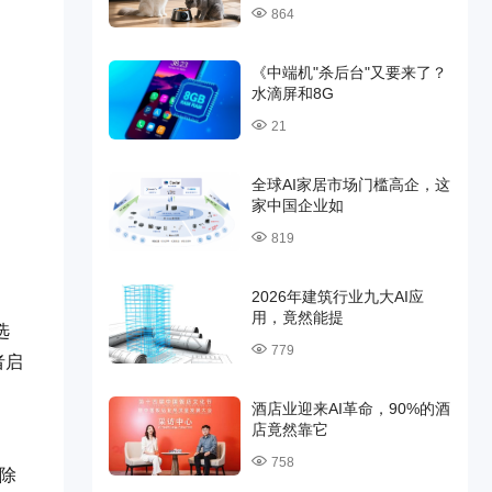
864
《中端机"杀后台"又要来了？
水滴屏和8G
21
全球AI家居市场门槛高企，这
家中国企业如
819
2026年建筑行业九大AI应
用，竟然能提
选
779
者启
酒店业迎来AI革命，90%的酒
店竟然靠它
758
删除