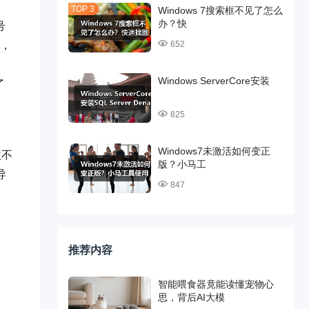
Windows 7搜索框不见了怎么
办？快
号
F，
652
Windows ServerCore安装
了
825
Windows7未激活如何变正
改不
版？小马工
导
847
推荐内容
智能喂食器竟能读懂宠物心
思，背后AI大模