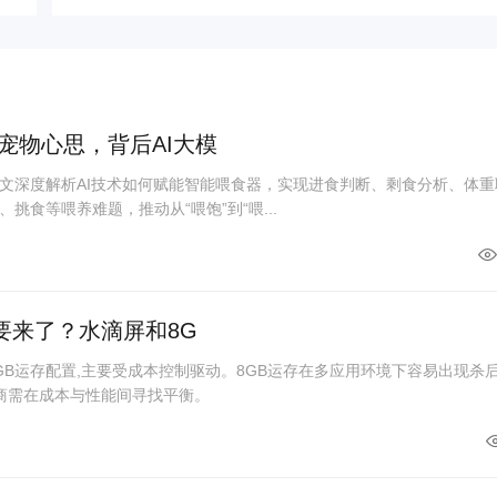
宠物心思，背后AI大模
文深度解析AI技术如何赋能智能喂食器，实现进食判断、剩食分析、体重
挑食等喂养难题，推动从“喂饱”到“喂...
要来了？水滴屏和8G
GB运存配置,主要受成本控制驱动。8GB运存在多应用环境下容易出现杀
厂商需在成本与性能间寻找平衡。