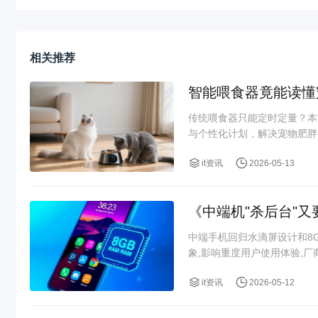
相关推荐
智能喂食器竟能读懂
传统喂食器只能定时定量？本
与个性化计划，解决宠物肥胖、
it资讯
2026-05-13
《中端机"杀后台"又
中端手机回归水滴屏设计和8
象,影响重度用户使用体验,
it资讯
2026-05-12