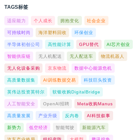
TAGS标签
适应能力
个人成长
拥抱变化
社会企业
可持续时尚
海洋塑料回收
环保创业
半导体初创公司
高性能计算
GPU替代
AI芯片创业
智能供应链
无人机配送
无人配送车
物流机器人
无人化设备采购
京东物流
数据中心能源危机
高质量数据集
AI训练数据交易
科技巨头投资
英伟达投资英特尔
软银收购DigitalBridge
人工智能安全
OpenAI招聘
Meta收购Manus
高质量发展
产业升级
反内卷
AI科技叙事
新势力
低空经济
智能驾驶
新能源汽车
汽车产业格局
组织变阵
大模型
腾讯挖角