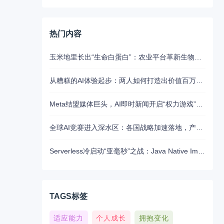
热门内容
玉米地里长出“生命白蛋白”：农业平台革新生物制药的未来路径
从糟糕的AI体验起步：两人如何打造出价值百万美元的UX写作助手
Meta结盟媒体巨头，AI即时新闻开启“权力游戏”新江湖
全球AI竞赛进入深水区：各国战略加速落地，产业融合与算力争夺白热化
Serverless冷启动“亚毫秒”之战：Java Native Image与Python JIT的对决实录
TAGS标签
适应能力
个人成长
拥抱变化