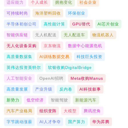
适应能力
个人成长
拥抱变化
社会企业
可持续时尚
海洋塑料回收
环保创业
半导体初创公司
高性能计算
GPU替代
AI芯片创业
智能供应链
无人机配送
无人配送车
物流机器人
无人化设备采购
京东物流
数据中心能源危机
高质量数据集
AI训练数据交易
科技巨头投资
英伟达投资英特尔
软银收购DigitalBridge
人工智能安全
OpenAI招聘
Meta收购Manus
高质量发展
产业升级
反内卷
AI科技叙事
新势力
低空经济
智能驾驶
新能源汽车
汽车产业格局
组织变阵
大模型
腾讯挖角
字节跳动涨薪
AI人才争夺
国产算力
华为昇腾