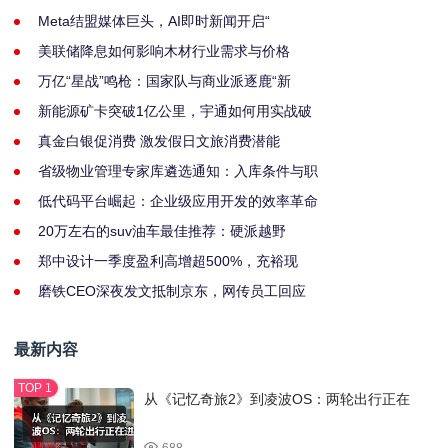
Meta结盟媒体巨头，AI即时新闻开启“
美联储降息如何影响木材行业需求与价格
万亿“星战”鸣枪：国家队与商业派逐鹿“新
新能源矿卡突破1亿公里，宇通如何用实战破
真金白银促消费 激发假日文旅消费潜能
省级物业管理专家库遴选通知：入库条件与职
低代码平台崛起：企业级应用开发的效率革命
20万左右的suv油车最佳推荐：硬派越野
郑中设计一季度盈利高增超500%，充裕现
磨铁CEO深夜发文抵制京东，网传员工回应
最新内容
从《记忆奇旅2》到凌波OS：两轮出行正在