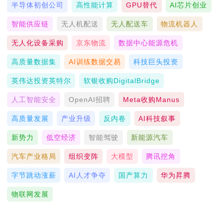
半导体初创公司
高性能计算
GPU替代
AI芯片创业
智能供应链
无人机配送
无人配送车
物流机器人
无人化设备采购
京东物流
数据中心能源危机
高质量数据集
AI训练数据交易
科技巨头投资
英伟达投资英特尔
软银收购DigitalBridge
人工智能安全
OpenAI招聘
Meta收购Manus
高质量发展
产业升级
反内卷
AI科技叙事
新势力
低空经济
智能驾驶
新能源汽车
汽车产业格局
组织变阵
大模型
腾讯挖角
字节跳动涨薪
AI人才争夺
国产算力
华为昇腾
物联网发展