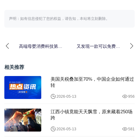
声明：如有信息侵犯了您的权益，请告知，本站将立刻删除。
高端母婴消费科技第一
又发现一款可以免费记
股！不同集团
账的软件，好记云记账
（06090.HK）启动招股
软件！
相关推荐
美国关税叠加至70%，中国企业如何通过
转
2026-05-13
956
江西小镇竟能天天飘雪，原来藏着250场
跨
2026-05-13
581