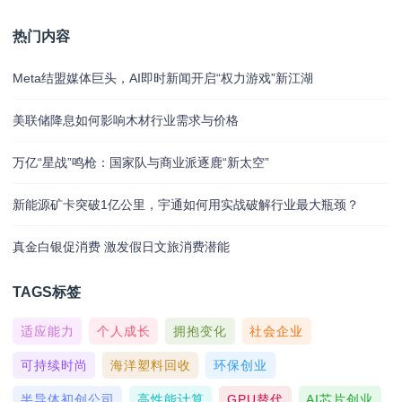
热门内容
Meta结盟媒体巨头，AI即时新闻开启“权力游戏”新江湖
美联储降息如何影响木材行业需求与价格
万亿“星战”鸣枪：国家队与商业派逐鹿“新太空”
新能源矿卡突破1亿公里，宇通如何用实战破解行业最大瓶颈？
真金白银促消费 激发假日文旅消费潜能
TAGS标签
适应能力
个人成长
拥抱变化
社会企业
可持续时尚
海洋塑料回收
环保创业
半导体初创公司
高性能计算
GPU替代
AI芯片创业