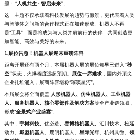
题：
“人机共生 · 智启未来”
。
这一主题不仅承载着科技发展的趋势与愿景，更代表着人类
与智能体之间新的合作模式正在加速形成。机器人不再
是“工具”，而是将成为与人类并肩前行的伙伴，共同创造更
加智能、高效与美好的未来。
1.展位告急！机器人展迎来重磅阵容
距离开展还有两个月，本届机器人展的展位却早已进入
“秒
空”
状态，火爆程度远超预期。
展位一席难求
，国内外顶尖
企业扎堆涌入，展商阵容堪称“璀璨星河”。
本届展会将全面覆盖
人形机器人、仿生机器人、工业机器
人、服务机器人、核心零部件及解决方案
等全产业链领域，
形成“
全景式产业盛宴
”。
其中，
宇树科技
、优必选、
赛博格机器人
、汇川技术、松延
动力、
戴盟机器人
、鹿明机器人、
星际光年
、杭州具微、
领