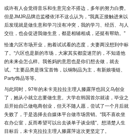
或许有人会觉得音乐和生意完全不搭边，多年的努力白费。
但是JMJR品牌总监楼依洋不这么认为，“我真正接触进来以
后发现就是做生意和学习没有冲突，我的学习、经历、与人
交往，也会促进我做生意，都是相辅相成，还挺有帮助。”
恰逢六区市场开业，抱着试试看的态度，夫妻两没想到中标
了。“六区也是新的市场，大家其实都蛮迷茫的，不知道他
的未来会怎么样。我爸妈的意思也是你们想去做，就去
试。”主要品类是珠宝首饰，以铜制品为主，有新娘项链、
Party饰品等等。
与此同时，97年的未卡克拉拉主理人滕露萍也回义乌创业
了，她从小就立志要做生意。大学在韩国首尔就读，毕业之
后开始自己做电商创业，但天不随人愿，尝试了一个月后就
失败了，于是选择去自媒体平台做市场营销。“我不喜欢坐
在办公室，反而希望可以出去谈单子谈业绩”。想清楚人生
目标后，未卡克拉拉主理人滕露萍这次更坚定了。