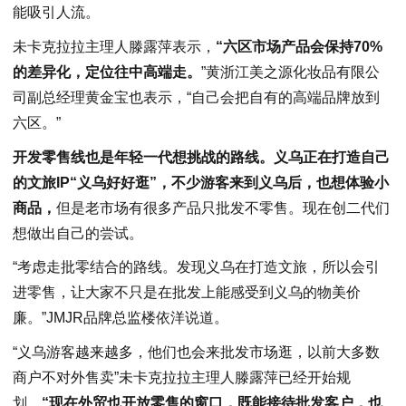
能吸引人流。
未卡克拉拉主理人滕露萍表示，
“六区市场产品会保持70%
的差异化，定位往中高端走。
”黄浙江美之源化妆品有限公
司副总经理黄金宝也表示，“自己会把自有的高端品牌放到
六区。”
开发零售线也是年轻一代想挑战的路线。义乌正在打造自己
的文旅IP“义乌好好逛”，不少游客来到义乌后，也想体验小
商品，
但是老市场有很多产品只批发不零售。现在创二代们
想做出自己的尝试。
“考虑走批零结合的路线。发现义乌在打造文旅，所以会引
进零售，让大家不只是在批发上能感受到义乌的物美价
廉。”JMJR品牌总监楼依洋说道。
“义乌游客越来越多，他们也会来批发市场逛，以前大多数
商户不对外售卖”未卡克拉拉主理人滕露萍已经开始规
划，
“现在外贸也开放零售的窗口，既能接待批发客户，也