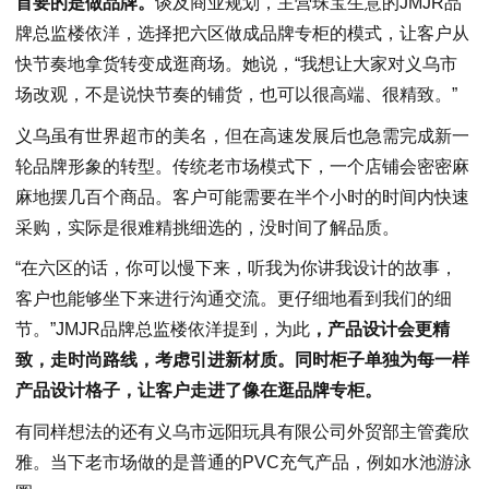
首要的是做品牌。
谈及商业规划，主营珠宝生意的JMJR品
牌总监楼依洋，选择把六区做成品牌专柜的模式，让客户从
快节奏地拿货转变成逛商场。她说，“我想让大家对义乌市
场改观，不是说快节奏的铺货，也可以很高端、很精致。”
义乌虽有世界超市的美名，但在高速发展后也急需完成新一
轮品牌形象的转型。传统老市场模式下，一个店铺会密密麻
麻地摆几百个商品。客户可能需要在半个小时的时间内快速
采购，实际是很难精挑细选的，没时间了解品质。
“在六区的话，你可以慢下来，听我为你讲我设计的故事，
客户也能够坐下来进行沟通交流。更仔细地看到我们的细
节。”JMJR品牌总监楼依洋提到，为此
，产品设计会更精
致，走时尚路线，考虑引进新材质。同时柜子单独为每一样
产品设计格子，让客户走进了像在逛品牌专柜。
有同样想法的还有义乌市远阳玩具有限公司外贸部主管龚欣
雅。当下老市场做的是普通的PVC充气产品，例如水池游泳