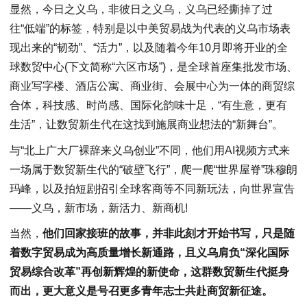
显然，今日之义乌，非彼日之义乌，义乌已经撕掉了过
往“低端”的标签，特别是以中美贸易战为代表的义乌市场表
现出来的“韧劲”、“活力”，以及随着今年10月即将开业的全
球数贸中心(下文简称“六区市场”)，是全球首座集批发市场、
商业写字楼、酒店公寓、商业街、会展中心为一体的商贸综
合体，科技感、时尚感、国际化韵味十足，“有生意，更有
生活”，让数贸新生代在这找到施展商业想法的“新舞台”。
与“北上广大厂裸辞来义乌创业”不同，他们用AI视频方式来
一场属于数贸新生代的“破壁飞行”，爬一爬“世界屋脊”珠穆朗
玛峰，以及拍短剧招引全球客商等不同新玩法，向世界宣告
——义乌，新市场，新活力、新商机!
当然，
他们回家接班的故事，并非此刻才开始书写，只是随
着数字贸易成为高质量增长新通路，且义乌肩负“深化国际
贸易综合改革”再创新辉煌的新使命，这群数贸新生代挺身
而出，更大意义是号召更多青年志士共赴商贸新征途。