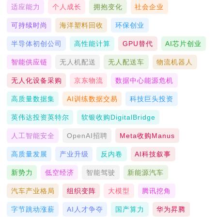
适应能力
个人成长
拥抱变化
社会企业
可持续时尚
海洋塑料回收
环保创业
半导体初创公司
高性能计算
GPU替代
AI芯片创业
智能供应链
无人机配送
无人配送车
物流机器人
无人化设备采购
京东物流
数据中心能源危机
高质量数据集
AI训练数据交易
科技巨头投资
英伟达投资英特尔
软银收购DigitalBridge
人工智能安全
OpenAI招聘
Meta收购Manus
高质量发展
产业升级
反内卷
AI科技叙事
新势力
低空经济
智能驾驶
新能源汽车
汽车产业格局
组织变阵
大模型
腾讯挖角
字节跳动涨薪
AI人才争夺
国产算力
华为昇腾