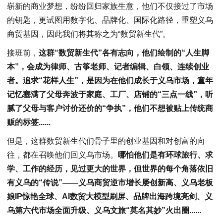
崭新的商业梦想，纷纷回归家族生意，他们不仅接过了市场
的钥匙，更试图用数字化、品牌化、国际化路径，重塑义乌
商贸基因，因此我们将其称之为“数贸新生代”。
接班前，
这群“数贸新生代”各有志向，他们绘制的“人生脚
本”，会成为律师、古筝老师、记者编辑、白领、连续创业
者。追求“花样人生”，是因为在他们成长于义乌市场，童年
记忆塞满了父母奔波于家庭、工厂、店铺的“三点一线”，听
腻了父母与客户讨价还价的“争执”，他们不想被贴上传统商
贩的标签......
但是，这群数贸新生代们骨子里的创业基因和对创富的向
往，都在召唤他们回义乌市场。
哪怕他们是有环球旅行、求
学、工作的经历，见过更大的世界，但世界的每个角落依旧
有义乌的“传说”——义乌商贸逆市增长屡创新高、义乌老板
娘IP惊艳全球、AI数贸大模型刷屏、品牌出海跨境亮剑、义
乌第六代市场全面升级、义乌文旅“莫名其妙”火出圈......