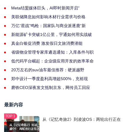
Meta结盟媒体巨头，AI即时新闻开启“
美联储降息如何影响木材行业需求与价格
万亿“星战”鸣枪：国家队与商业派逐鹿“新
新能源矿卡突破1亿公里，宇通如何用实战破
真金白银促消费 激发假日文旅消费潜能
省级物业管理专家库遴选通知：入库条件与职
低代码平台崛起：企业级应用开发的效率革命
20万左右的suv油车最佳推荐：硬派越野
郑中设计一季度盈利高增超500%，充裕现
磨铁CEO深夜发文抵制京东，网传员工回应
最新内容
从《记忆奇旅2》到凌波OS：两轮出行正在