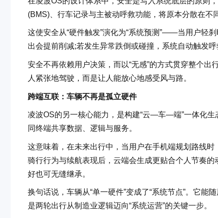
在凌波OS的设计体系中，安全是写入系统底层的原则
(BMS)、行车记录与主被动呼救功能，将原本分散在
这使安全从“硬件触发”演化为“系统预测”——当用户轻
出会提前削减;若发生异常跌倒或碰撞，系统自动触发呼
安全不再依赖用户决策，而以“无感”的方式贯穿整个出
人紧张地驾驶，而是让人能放心地感受风与路。
跨端互联：车辆不再是孤立硬件
凌波OS的另一核心能力，是构建“云—车—端”一体化
同终端共享数据、逻辑与服务。
这意味着，在未来出行中，当用户在手机端规划路线时
骑行行为与续航表现后，云端会生成更贴合个人节奏的
好也可无缝继承。
换句话说，车辆从“单一硬件”变成了“系统节点”。它
是两轮出行从制造业逻辑迈向“系统运营”的关键一步。