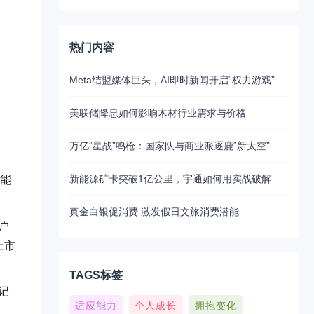
热门内容
Meta结盟媒体巨头，AI即时新闻开启“权力游戏”新江湖
美联储降息如何影响木材行业需求与价格
万亿“星战”鸣枪：国家队与商业派逐鹿“新太空”
新能源矿卡突破1亿公里，宇通如何用实战破解行业最大瓶颈？
的能
真金白银促消费 激发假日文旅消费潜能
户
上市
TAGS标签
记
适应能力
个人成长
拥抱变化