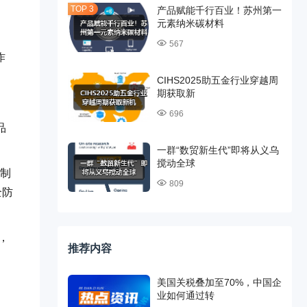
产品赋能千行百业！苏州第一
元素纳米碳材料
567
作
CIHS2025助五金行业穿越周
期获取新
696
品
一群“数贸新生代”即将从义乌
搅动全球
、制
809
全防
，
推荐内容
美国关税叠加至70%，中国企
业如何通过转