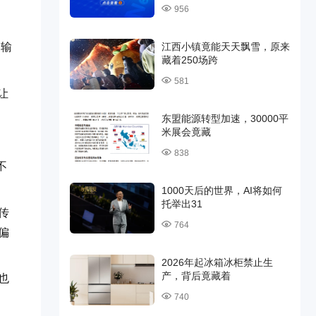
956
江西小镇竟能天天飘雪，原来
力输
藏着250场跨
581
让
东盟能源转型加速，30000平
米展会竟藏
838
不
1000天后的世界，AI将如何
托举出31
传
764
偏
2026年起冰箱冰柜禁止生
产，背后竟藏着
也
740