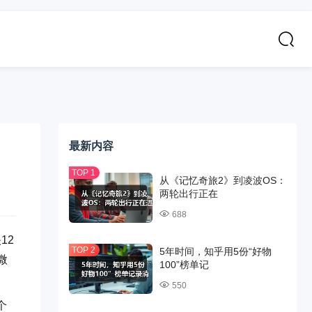
最新内容
从《记忆奇旅2》到凌波OS：
两轮出行正在
688
12
5年时间，知乎用5份“好物
微
100”榜单记
550
个