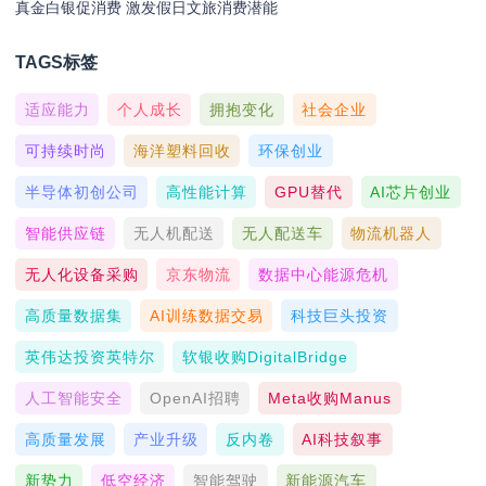
真金白银促消费 激发假日文旅消费潜能
TAGS标签
适应能力
个人成长
拥抱变化
社会企业
可持续时尚
海洋塑料回收
环保创业
半导体初创公司
高性能计算
GPU替代
AI芯片创业
智能供应链
无人机配送
无人配送车
物流机器人
无人化设备采购
京东物流
数据中心能源危机
高质量数据集
AI训练数据交易
科技巨头投资
英伟达投资英特尔
软银收购DigitalBridge
人工智能安全
OpenAI招聘
Meta收购Manus
高质量发展
产业升级
反内卷
AI科技叙事
新势力
低空经济
智能驾驶
新能源汽车