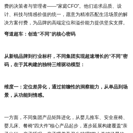
费的决策者与管理者——“家庭CFO”。他们追求品质、设
计、科技与情感价值的统一，愿意为精准匹配生活场景的解
决方案付费，为品牌的高端定位和溢价能力提供坚实支撑。
弯道超车：创造“不同”的核心密码
从新锐品牌到行业标杆，不同集团实现超速增长的“不同”密
码，在于其构建的独特三维驱动模型：
维度一：定位差异化，通过前瞻性的洞察能力，从单品到场
景，从功能到情感。
一方面，不同集团产品矩阵进化，从婴儿推车、安全座椅、
婴儿床、餐椅“四大件”核心产品起步，逐步延展构建覆盖“亲