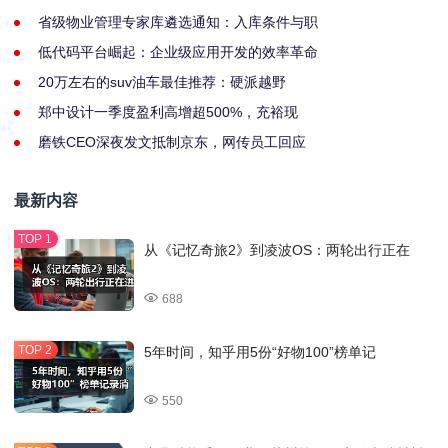
省级物业管理专家库遴选通知：入库条件与职
低代码平台崛起：企业级应用开发的效率革命
20万左右的suv油车最佳推荐：硬派越野
郑中设计一季度盈利高增超500%，充裕现
磨铁CEO深夜发文抵制京东，网传员工回应
最新内容
从《记忆奇旅2》到凌波OS：两轮出行正在
688
5年时间，知乎用5份“好物100”榜单记
550