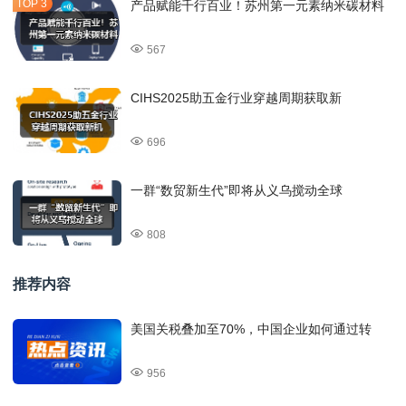
产品赋能千行百业！苏州第一元素纳米碳材料
567
CIHS2025助五金行业穿越周期获取新
696
一群“数贸新生代”即将从义乌搅动全球
808
推荐内容
美国关税叠加至70%，中国企业如何通过转
956