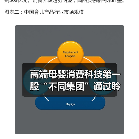
到509亿元。消费升级趋势明显，高品质创新需求旺盛。
图表二：中国育儿产品行业市场规模