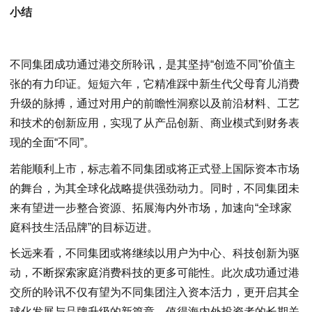
小结
不同集团成功通过港交所聆讯，是其坚持“创造不同”价值主
张的有力印证。短短六年，它精准踩中新生代父母育儿消费
升级的脉搏，通过对用户的前瞻性洞察以及前沿材料、工艺
和技术的创新应用，实现了从产品创新、商业模式到财务表
现的全面“不同”。
若能顺利上市，标志着不同集团或将正式登上国际资本市场
的舞台，为其全球化战略提供强劲动力。同时，不同集团未
来有望进一步整合资源、拓展海内外市场，加速向“全球家
庭科技生活品牌”的目标迈进。
长远来看，不同集团或将继续以用户为中心、科技创新为驱
动，不断探索家庭消费科技的更多可能性。此次成功通过港
交所的聆讯不仅有望为不同集团注入资本活力，更开启其全
球化发展与品牌升级的新篇章，值得海内外投资者的长期关