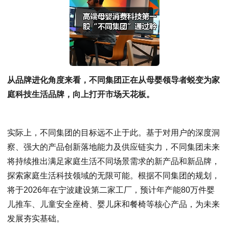
从品牌进化角度来看，不同集团正在从母婴领导者蜕变为家
庭科技生活品牌，向上打开市场天花板。
实际上，不同集团的目标远不止于此。基于对用户的深度洞
察、强大的产品创新落地能力及供应链实力，不同集团未来
将持续推出满足家庭生活不同场景需求的新产品和新品牌，
探索家庭生活科技领域的无限可能。根据不同集团的规划，
将于2026年在宁波建设第二家工厂，预计年产能80万件婴
儿推车、儿童安全座椅、婴儿床和餐椅等核心产品，为未来
发展夯实基础。