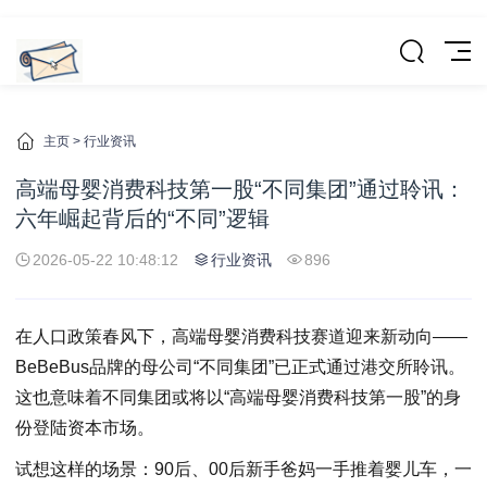
主页
>
行业资讯
高端母婴消费科技第一股“不同集团”通过聆讯：
六年崛起背后的“不同”逻辑
2026-05-22 10:48:12
行业资讯
896
在人口政策春风下，高端母婴消费科技赛道迎来新动向——
BeBeBus品牌的母公司“不同集团”已正式通过港交所聆讯。
这也意味着不同集团或将以“高端母婴消费科技第一股”的身
份登陆资本市场。
试想这样的场景：90后、00后新手爸妈一手推着婴儿车，一