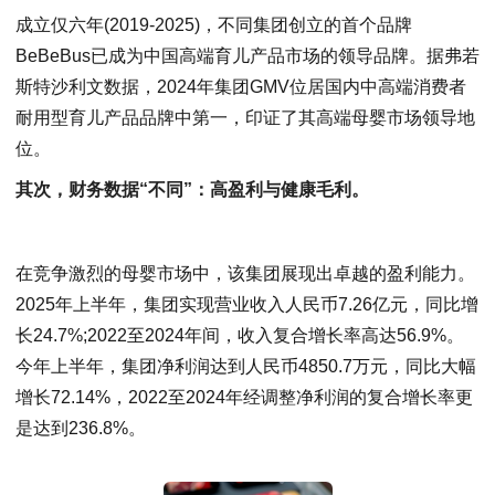
成立仅六年(2019-2025)，不同集团创立的首个品牌
BeBeBus已成为中国高端育儿产品市场的领导品牌。据弗若
斯特沙利文数据，2024年集团GMV位居国内中高端消费者
耐用型育儿产品品牌中第一，印证了其高端母婴市场领导地
位。
其次，财务数据“不同”：高盈利与健康毛利。
在竞争激烈的母婴市场中，该集团展现出卓越的盈利能力。
2025年上半年，集团实现营业收入人民币7.26亿元，同比增
长24.7%;2022至2024年间，收入复合增长率高达56.9%。
今年上半年，集团净利润达到人民币4850.7万元，同比大幅
增长72.14%，2022至2024年经调整净利润的复合增长率更
是达到236.8%。