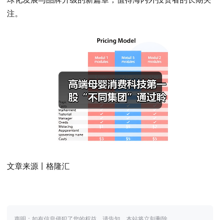
注。
文章来源丨格隆汇
声明：如有信息侵犯了您的权益，请告知，本站将立刻删除。