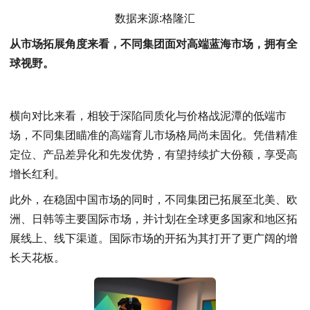
数据来源:格隆汇
从市场拓展角度来看，不同集团面对高端蓝海市场，拥有全
球视野。
横向对比来看，相较于深陷同质化与价格战泥潭的低端市
场，不同集团瞄准的高端育儿市场格局尚未固化。凭借精准
定位、产品差异化和先发优势，有望持续扩大份额，享受高
增长红利。
此外，在稳固中国市场的同时，不同集团已拓展至北美、欧
洲、日韩等主要国际市场，并计划在全球更多国家和地区拓
展线上、线下渠道。国际市场的开拓为其打开了更广阔的增
长天花板。