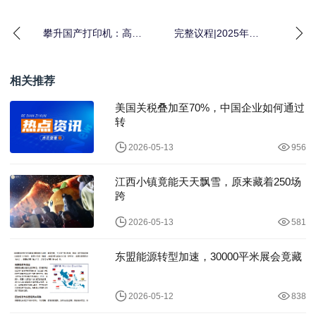
攀升国产打印机：高清
完整议程|2025年
打印+双面节能更实用
OffiSmart智慧办公论
坛：赋能未来
相关推荐
美国关税叠加至70%，中国企业如何通过
转
2026-05-13
956
江西小镇竟能天天飘雪，原来藏着250场
跨
2026-05-13
581
东盟能源转型加速，30000平米展会竟藏
2026-05-12
838