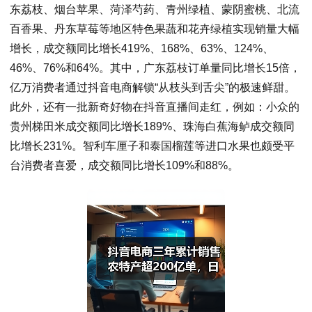
东荔枝、烟台苹果、菏泽芍药、青州绿植、蒙阴蜜桃、北流
百香果、丹东草莓等地区特色果蔬和花卉绿植实现销量大幅
增长，成交额同比增长419%、168%、63%、124%、
46%、76%和64%。其中，广东荔枝订单量同比增长15倍，
亿万消费者通过抖音电商解锁“从枝头到舌尖”的极速鲜甜。
此外，还有一批新奇好物在抖音直播间走红，例如：小众的
贵州梯田米成交额同比增长189%、珠海白蕉海鲈成交额同
比增长231%。智利车厘子和泰国榴莲等进口水果也颇受平
台消费者喜爱，成交额同比增长109%和88%。