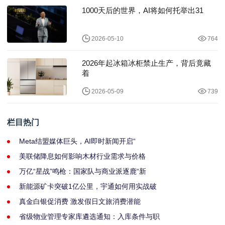
1000天后的世界，AI将如何托举出31
2026-05-10
764
2026年起冰箱冰柜禁止生产，背后竟藏
着
2026-05-09
739
栏目热门
Meta结盟媒体巨头，AI即时新闻开启“
美联储降息如何影响木材行业需求与价格
万亿“星战”鸣枪：国家队与商业派逐鹿“新
新能源矿卡突破1亿公里，宇通如何用实战破
真金白银促消费 激发假日文旅消费潜能
省级物业管理专家库遴选通知：入库条件与职