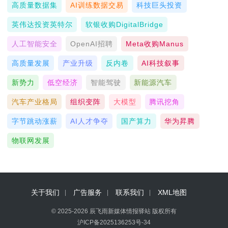
高质量数据集
AI训练数据交易
科技巨头投资
英伟达投资英特尔
软银收购DigitalBridge
人工智能安全
OpenAI招聘
Meta收购Manus
高质量发展
产业升级
反内卷
AI科技叙事
新势力
低空经济
智能驾驶
新能源汽车
汽车产业格局
组织变阵
大模型
腾讯挖角
字节跳动涨薪
AI人才争夺
国产算力
华为昇腾
物联网发展
关于我们
广告服务
联系我们
XML地图
© 2025-2026 辰飞雨新媒体情报驿站 版权所有
沪ICP备2025136253号-34