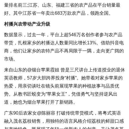
量排名前三;江苏、山东、福建三省的农产品在平台销量最
好。其中江苏省一年卖出683万款农产品，领跑全国。
村播兴农带动产业升级
数据显示，过去一年，平台上超546万名创作者参与农产品
带货，扎根家乡的村播达人数量同比增长13%。借助抖音电
商，他们让家乡的农特产品不再局限于一隅，走向更广阔的
市场。
来自山东的@烟台苹果霞姐 曾是三尺讲台上传道授业的退休
英语教师，57岁大胆跨界投身“村播”。她带着对家乡苹果的
热爱，用亲切谈吐在镜头前展现苹果的种植故事与品质优
势。从教书匠蜕变为“苹果女王”，凭借勇气与坚持逆风出
道，她也为烟台苹果打开了新销路。
广东90后农家女@陈丽容 打破传统带货模式，将粤式英语
融入茂名荔枝销售，用独特的语言风格介绍荔枝的鲜甜口感