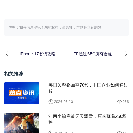
声明：如有信息侵犯了您的权益，请告知，本站将立刻删除。
iPhone 17省钱攻略来
FF通过SEC所有合规项
了！京东以旧换新至高
恢复正常上市地位 贾跃
补贴2100
亭一月内累计增
相关推荐
美国关税叠加至70%，中国企业如何通过
转
2026-05-13
956
江西小镇竟能天天飘雪，原来藏着250场
跨