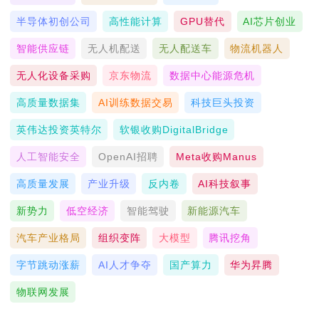
半导体初创公司
高性能计算
GPU替代
AI芯片创业
智能供应链
无人机配送
无人配送车
物流机器人
无人化设备采购
京东物流
数据中心能源危机
高质量数据集
AI训练数据交易
科技巨头投资
英伟达投资英特尔
软银收购DigitalBridge
人工智能安全
OpenAI招聘
Meta收购Manus
高质量发展
产业升级
反内卷
AI科技叙事
新势力
低空经济
智能驾驶
新能源汽车
汽车产业格局
组织变阵
大模型
腾讯挖角
字节跳动涨薪
AI人才争夺
国产算力
华为昇腾
物联网发展