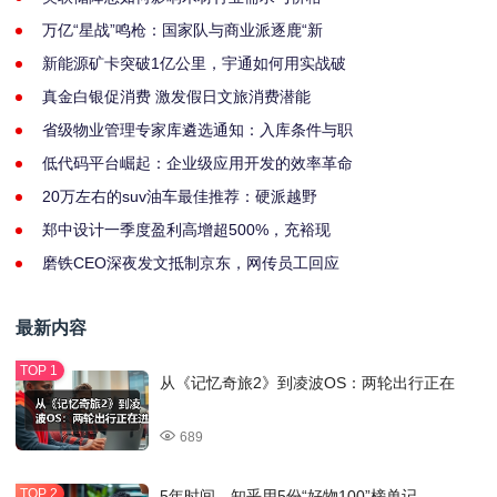
万亿“星战”鸣枪：国家队与商业派逐鹿“新
新能源矿卡突破1亿公里，宇通如何用实战破
真金白银促消费 激发假日文旅消费潜能
省级物业管理专家库遴选通知：入库条件与职
低代码平台崛起：企业级应用开发的效率革命
20万左右的suv油车最佳推荐：硬派越野
郑中设计一季度盈利高增超500%，充裕现
磨铁CEO深夜发文抵制京东，网传员工回应
最新内容
从《记忆奇旅2》到凌波OS：两轮出行正在
689
5年时间，知乎用5份“好物100”榜单记