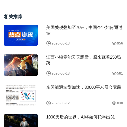
象 佳能发布搭载7K全画
坊」启动高校计划——
幅图像感应器、支
让校园创意一键
相关推荐
美国关税叠加至70%，中国企业如何通过
转
2026-05-13
956
江西小镇竟能天天飘雪，原来藏着250场
跨
2026-05-13
581
东盟能源转型加速，30000平米展会竟藏
2026-05-12
838
1000天后的世界，AI将如何托举出31