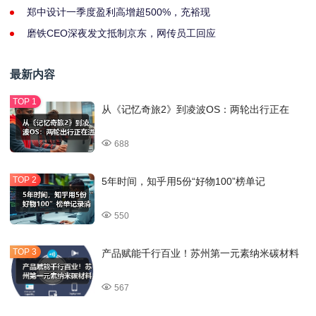
郑中设计一季度盈利高增超500%，充裕现
磨铁CEO深夜发文抵制京东，网传员工回应
最新内容
从《记忆奇旅2》到凌波OS：两轮出行正在
688
5年时间，知乎用5份“好物100”榜单记
550
产品赋能千行百业！苏州第一元素纳米碳材料
567