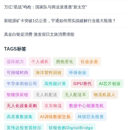
万亿“星战”鸣枪：国家队与商业派逐鹿“新太空”
新能源矿卡突破1亿公里，宇通如何用实战破解行业最大瓶颈？
真金白银促消费 激发假日文旅消费潜能
TAGS标签
适应能力
个人成长
拥抱变化
社会企业
可持续时尚
海洋塑料回收
环保创业
半导体初创公司
高性能计算
GPU替代
AI芯片创业
智能供应链
无人机配送
无人配送车
物流机器人
无人化设备采购
京东物流
数据中心能源危机
高质量数据集
AI训练数据交易
科技巨头投资
英伟达投资英特尔
软银收购DigitalBridge