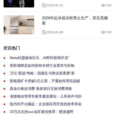
2026-05-10
764
2026年起冰箱冰柜禁止生产，背后竟藏
着
2026-05-09
740
栏目热门
Meta结盟媒体巨头，AI即时新闻开启“
美联储降息如何影响木材行业需求与价格
万亿“星战”鸣枪：国家队与商业派逐鹿“新
新能源矿卡突破1亿公里，宇通如何用实战破
真金白银促消费 激发假日文旅消费潜能
省级物业管理专家库遴选通知：入库条件与职
低代码平台崛起：企业级应用开发的效率革命
20万左右的suv油车最佳推荐：硬派越野