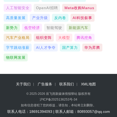
人工智能安全
OpenAI招聘
Meta收购Manus
高质量发展
产业升级
反内卷
AI科技叙事
新势力
低空经济
智能驾驶
新能源汽车
汽车产业格局
组织变阵
大模型
腾讯挖角
字节跳动涨薪
AI人才争夺
国产算力
华为昇腾
物联网发展
关于我们
广告服务
联系我们
XML地图
© 2025-2026 辰飞雨新媒体情报驿站 版权所有
沪ICP备2025136253号-34
如有信息侵犯了您的权益，请告知，本站将立刻删除。
联系人电话：18691394093 | 联系人邮箱：80893057@qq.com