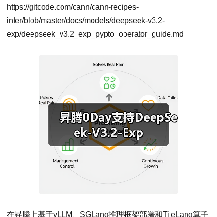
https://gitcode.com/cann/cann-recipes-
infer/blob/master/docs/models/deepseek-v3.2-
exp/deepseek_v3.2_exp_pypto_operator_guide.md
在昇腾上基于vLLM、SGLang推理框架部署和TileLang算子