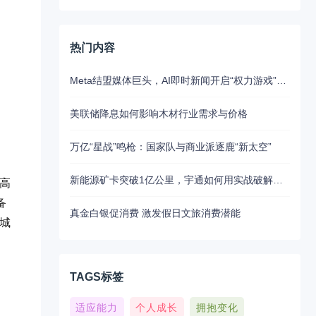
热门内容
Meta结盟媒体巨头，AI即时新闻开启“权力游戏”新江湖
美联储降息如何影响木材行业需求与价格
万亿“星战”鸣枪：国家队与商业派逐鹿“新太空”
新能源矿卡突破1亿公里，宇通如何用实战破解行业最大瓶颈？
用高
备
真金白银促消费 激发假日文旅消费潜能
顾城
TAGS标签
适应能力
个人成长
拥抱变化