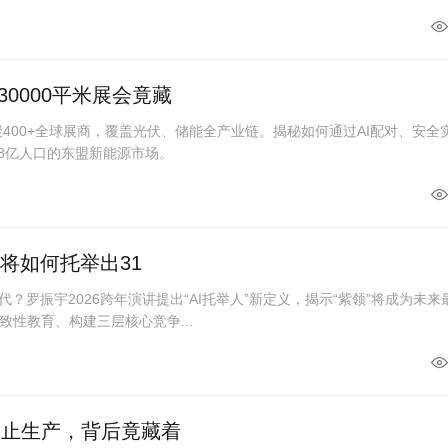
0000平米展会竟藏
聚400+全球展商，覆盖光伏、储能全产业链。揭秘如何通过AI配对、安全
.8亿人口的东盟新能源市场。
I将如何托举出31
代？罗振宇2026跨年演讲提出“AI托举人”新定义，揭示“紫领”将成为未来
性教育、构建三层核心竞争...
禁止生产，背后竟藏着