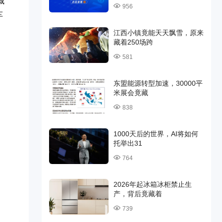
城
956
车
江西小镇竟能天天飘雪，原来
藏着250场跨
581
东盟能源转型加速，30000平
米展会竟藏
838
1000天后的世界，AI将如何
托举出31
764
2026年起冰箱冰柜禁止生
产，背后竟藏着
739