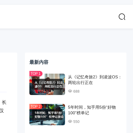
最新内容
从《记忆奇旅2》到凌波OS：
两轮出行正在
688
。长
5年时间，知乎用5份“好物
仅
100”榜单记
550