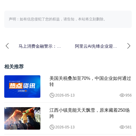
声明：如有信息侵犯了您的权益，请告知，本站将立刻删除。
马上消费金融警示：假
阿里云AI先锋企业迎
冒APP网贷陷阱深，提
新，看六位新成员如何
高警惕是关键
打破AI落地难题？
相关推荐
美国关税叠加至70%，中国企业如何通过
转
2026-05-13
956
江西小镇竟能天天飘雪，原来藏着250场
跨
2026-05-13
581