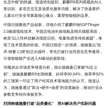
生态中枢”的跨越。报道特别提到，麒麟R9系列搭载的AI人
形识别、多语言交互及场景化服务功能，解决了快递看护、
儿童出行安全等家庭核心痛点，重塑智能锁的边界。
中国日报聚焦产品创新，详细介绍了麒麟R9的GPTfinger
2.0曲面指纹技术、半固态电池长效续航及哨兵猫眼系统，
称其“以人性科技解决指纹识别、电量焦虑等传统难题”，体
现了技术普惠的价值。中国日报进一步强调，德施曼以“技
术-销量-口碑”的正向循环，率先打破行业同质化竞争僵局，
引领智能锁产业进入AI驱动的新阶段。
36氪则从市场竞争维度分析，指出德施曼已掌握“AI定义
权”，德施曼麒麟R9全国销量、好评率90.04%、推荐率92%
的三项第一印证了用户对其技术落地能力的认可。报道认
为，德施曼通过“算法+硬件+场景”的深度融合，推动行业从
参数竞争转向体验竞争。
刘润称德施曼打破“品类僵化” 用AI解决用户实际问题