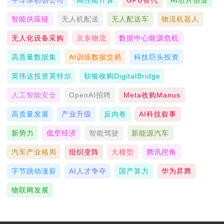
半导体初创公司
高性能计算
GPU替代
AI芯片创业
智能供应链
无人机配送
无人配送车
物流机器人
无人化设备采购
京东物流
数据中心能源危机
高质量数据集
AI训练数据交易
科技巨头投资
英伟达投资英特尔
软银收购DigitalBridge
人工智能安全
OpenAI招聘
Meta收购Manus
高质量发展
产业升级
反内卷
AI科技叙事
新势力
低空经济
智能驾驶
新能源汽车
汽车产业格局
组织变阵
大模型
腾讯挖角
字节跳动涨薪
AI人才争夺
国产算力
华为昇腾
物联网发展