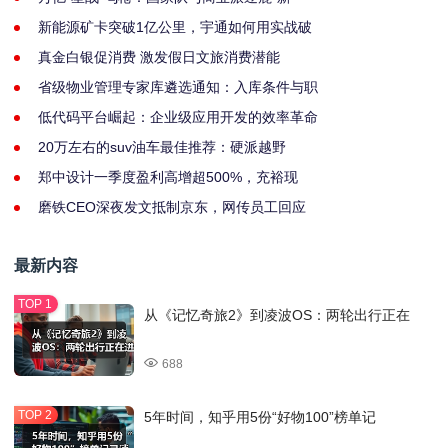
新能源矿卡突破1亿公里，宇通如何用实战破
真金白银促消费 激发假日文旅消费潜能
省级物业管理专家库遴选通知：入库条件与职
低代码平台崛起：企业级应用开发的效率革命
20万左右的suv油车最佳推荐：硬派越野
郑中设计一季度盈利高增超500%，充裕现
磨铁CEO深夜发文抵制京东，网传员工回应
最新内容
从《记忆奇旅2》到凌波OS：两轮出行正在
688
5年时间，知乎用5份“好物100”榜单记