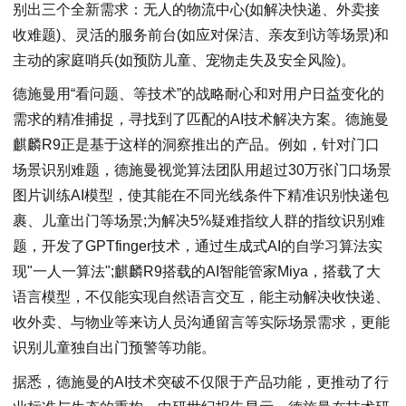
别出三个全新需求：无人的物流中心(如解决快递、外卖接
收难题)、灵活的服务前台(如应对保洁、亲友到访等场景)和
主动的家庭哨兵(如预防儿童、宠物走失及安全风险)。
德施曼用“看问题、等技术”的战略耐心和对用户日益变化的
需求的精准捕捉，寻找到了匹配的AI技术解决方案。德施曼
麒麟R9正是基于这样的洞察推出的产品。例如，针对门口
场景识别难题，德施曼视觉算法团队用超过30万张门口场景
图片训练AI模型，使其能在不同光线条件下精准识别快递包
裹、儿童出门等场景;为解决5%疑难指纹人群的指纹识别难
题，开发了GPTfinger技术，通过生成式AI的自学习算法实
现"一人一算法";麒麟R9搭载的AI智能管家Miya，搭载了大
语言模型，不仅能实现自然语言交互，能主动解决收快递、
收外卖、与物业等来访人员沟通留言等实际场景需求，更能
识别儿童独自出门预警等功能。
据悉，德施曼的AI技术突破不仅限于产品功能，更推动了行