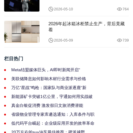
2026-05-10
764
2026年起冰箱冰柜禁止生产，背后竟藏
着
2026-05-09
739
栏目热门
Meta结盟媒体巨头，AI即时新闻开启“
美联储降息如何影响木材行业需求与价格
万亿“星战”鸣枪：国家队与商业派逐鹿“新
新能源矿卡突破1亿公里，宇通如何用实战破
真金白银促消费 激发假日文旅消费潜能
省级物业管理专家库遴选通知：入库条件与职
低代码平台崛起：企业级应用开发的效率革命
20万左右的suv油车最佳推荐：硬派越野