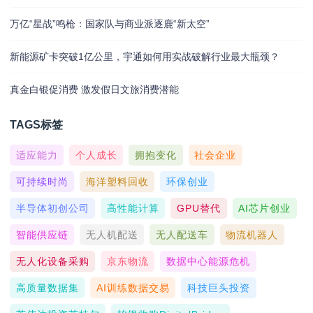
万亿“星战”鸣枪：国家队与商业派逐鹿“新太空”
新能源矿卡突破1亿公里，宇通如何用实战破解行业最大瓶颈？
真金白银促消费 激发假日文旅消费潜能
TAGS标签
适应能力
个人成长
拥抱变化
社会企业
可持续时尚
海洋塑料回收
环保创业
半导体初创公司
高性能计算
GPU替代
AI芯片创业
智能供应链
无人机配送
无人配送车
物流机器人
无人化设备采购
京东物流
数据中心能源危机
高质量数据集
AI训练数据交易
科技巨头投资