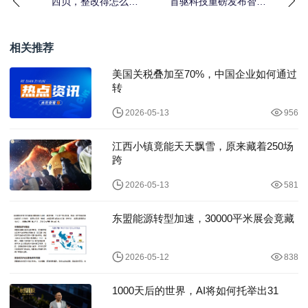
西贝，整改得怎么样
首驱科技重磅发布智能
了？
座舱系统，两轮车驶
入“智能出行机器人”时
相关推荐
美国关税叠加至70%，中国企业如何通过
转
2026-05-13
956
江西小镇竟能天天飘雪，原来藏着250场
跨
2026-05-13
581
东盟能源转型加速，30000平米展会竟藏
2026-05-12
838
1000天后的世界，AI将如何托举出31