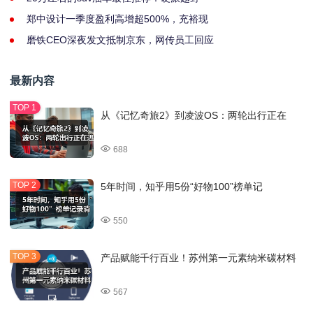
郑中设计一季度盈利高增超500%，充裕现
磨铁CEO深夜发文抵制京东，网传员工回应
最新内容
从《记忆奇旅2》到凌波OS：两轮出行正在
688
5年时间，知乎用5份“好物100”榜单记
550
产品赋能千行百业！苏州第一元素纳米碳材料
567