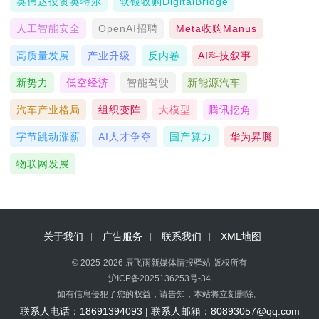
英伟达投资英特尔
软银收购DigitalBridge
人工智能安全
OpenAI招聘
Meta收购Manus
高质量发展
产业升级
反内卷
AI科技叙事
新势力
低空经济
智能驾驶
新能源汽车
汽车产业格局
组织变阵
大模型
腾讯挖角
字节跳动涨薪
AI人才争夺
国产算力
华为昇腾
物联网发展
关于我们
广告服务
联系我们
XML地图
© 2025-2026 辰飞雨新媒体情报驿站 版权所有
沪ICP备2025136253号-34
如有信息侵犯了您的权益，请告知，本站将立刻删除。
联系人电话：18691394093 | 联系人邮箱：80893057@qq.com