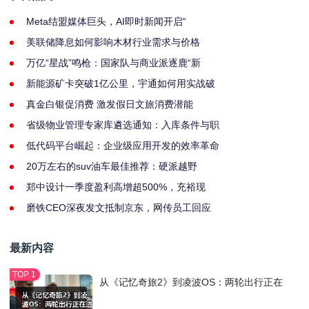
Meta结盟媒体巨头，AI即时新闻开启“
美联储降息如何影响木材行业需求与价格
万亿“星战”鸣枪：国家队与商业派逐鹿“新
新能源矿卡突破1亿公里，宇通如何用实战破
真金白银促消费 激发假日文旅消费潜能
省级物业管理专家库遴选通知：入库条件与职
低代码平台崛起：企业级应用开发的效率革命
20万左右的suv油车最佳推荐：硬派越野
郑中设计一季度盈利高增超500%，充裕现
磨铁CEO深夜发文抵制京东，网传员工回应
最新内容
从《记忆奇旅2》到凌波OS：两轮出行正在