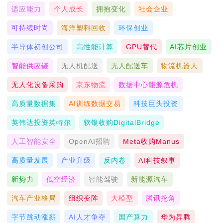
适应能力
个人成长
拥抱变化
社会企业
可持续时尚
海洋塑料回收
环保创业
半导体初创公司
高性能计算
GPU替代
AI芯片创业
智能供应链
无人机配送
无人配送车
物流机器人
无人化设备采购
京东物流
数据中心能源危机
高质量数据集
AI训练数据交易
科技巨头投资
英伟达投资英特尔
软银收购DigitalBridge
人工智能安全
OpenAI招聘
Meta收购Manus
高质量发展
产业升级
反内卷
AI科技叙事
新势力
低空经济
智能驾驶
新能源汽车
汽车产业格局
组织变阵
大模型
腾讯挖角
字节跳动涨薪
AI人才争夺
国产算力
华为昇腾