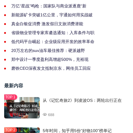
万亿“星战”鸣枪：国家队与商业派逐鹿“新
新能源矿卡突破1亿公里，宇通如何用实战破
真金白银促消费 激发假日文旅消费潜能
省级物业管理专家库遴选通知：入库条件与职
低代码平台崛起：企业级应用开发的效率革命
20万左右的suv油车最佳推荐：硬派越野
郑中设计一季度盈利高增超500%，充裕现
磨铁CEO深夜发文抵制京东，网传员工回应
最新内容
从《记忆奇旅2》到凌波OS：两轮出行正在
688
5年时间，知乎用5份“好物100”榜单记