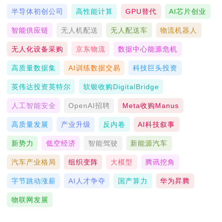
半导体初创公司
高性能计算
GPU替代
AI芯片创业
智能供应链
无人机配送
无人配送车
物流机器人
无人化设备采购
京东物流
数据中心能源危机
高质量数据集
AI训练数据交易
科技巨头投资
英伟达投资英特尔
软银收购DigitalBridge
人工智能安全
OpenAI招聘
Meta收购Manus
高质量发展
产业升级
反内卷
AI科技叙事
新势力
低空经济
智能驾驶
新能源汽车
汽车产业格局
组织变阵
大模型
腾讯挖角
字节跳动涨薪
AI人才争夺
国产算力
华为昇腾
物联网发展