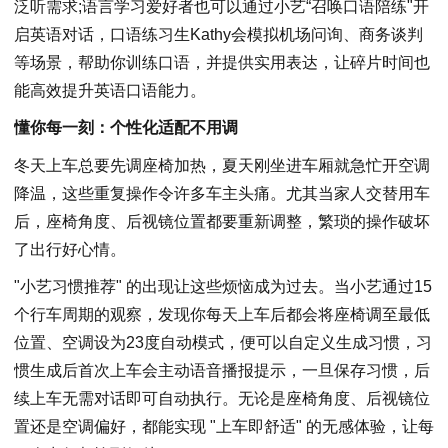
泛听需求;语言学习爱好者也可以通过小艺“召唤口语陪练"开
启英语对话，口语练习生Kathy会模拟机场问询、商务谈判
等场景，帮助你训练口语，并提供实用表达，让碎片时间也
能高效提升英语口语能力。
懂你每一刻：个性化适配不用调
冬天上车总要先调座椅加热，夏天刚坐进车厢就急忙开空调
降温，这些重复操作令许多车主头痛。尤其当家人交替用车
后，座椅角度、后视镜位置都要重新调整，繁琐的操作破坏
了出行好心情。
"小艺习惯推荐" 的出现让这些烦恼成为过去。当小艺通过15
个行车周期的观察，发现你每天上车后都会将座椅调至最低
位置、空调设为23度自动模式，便可以自定义生成习惯，习
惯生成后首次上车会主动语音播报提示，一旦保存习惯，后
续上车无需对话即可自动执行。无论是座椅角度、后视镜位
置还是空调偏好，都能实现 "上车即舒适" 的无感体验，让每