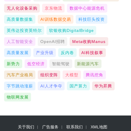
无人化设备采购
京东物流
数据中心能源危机
高质量数据集
AI训练数据交易
科技巨头投资
英伟达投资英特尔
软银收购DigitalBridge
人工智能安全
OpenAI招聘
Meta收购Manus
高质量发展
产业升级
反内卷
AI科技叙事
新势力
低空经济
智能驾驶
新能源汽车
汽车产业格局
组织变阵
大模型
腾讯挖角
字节跳动涨薪
AI人才争夺
国产算力
华为昇腾
物联网发展
关于我们
广告服务
联系我们
XML地图