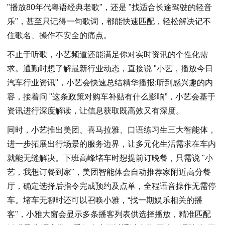
"播放80年代粤语经典老歌"，还是 "找适合长途驾驶的轻音
乐"，甚至只记得一句歌词，都能快速匹配，轻松解决记不
住歌名、操作不安全的痛点。
不止于听歌，小艺频道还能满足你对实时资讯的个性化需
求。通勤时想了解最新行业动态，直接说 "小艺，播放今日
汽车行业资讯"，小艺会快速总结精华播报;听到感兴趣的内
容，接着问 "这条政策对购车补贴有什么影响”，小艺会基于
资讯进行深度解读，让信息获取既高效又有深度。
同时，小艺推出美团、喜马拉雅、口语练习生三大智能体，
进一步拓展出行场景的服务边界，让多元化生活需求在车内
就能无缝解决。下班高峰堵车时想提前订晚餐，只需说 "小
艺，我想订餐到家"，美团智能体会自动推荐家附近高分餐
厅，确定选择后指令完成预约及点单，全程语音操作无需停
车。堵车无聊时还可以召唤小雅，“找一期娱乐相关的播
客"，小雅大窗会显示多条播客列表供选择播放，精准匹配