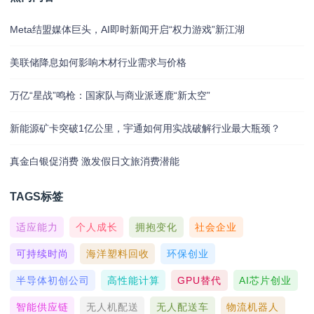
Meta结盟媒体巨头，AI即时新闻开启“权力游戏”新江湖
美联储降息如何影响木材行业需求与价格
万亿“星战”鸣枪：国家队与商业派逐鹿“新太空”
新能源矿卡突破1亿公里，宇通如何用实战破解行业最大瓶颈？
真金白银促消费 激发假日文旅消费潜能
TAGS标签
适应能力
个人成长
拥抱变化
社会企业
可持续时尚
海洋塑料回收
环保创业
半导体初创公司
高性能计算
GPU替代
AI芯片创业
智能供应链
无人机配送
无人配送车
物流机器人