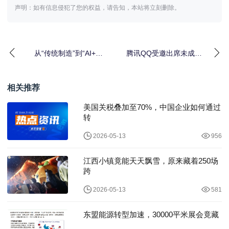
声明：如有信息侵犯了您的权益，请告知，本站将立刻删除。
从“传统制造”到“AI+智
腾讯QQ受邀出席未成年
造”，康迪科技的“非典型
人网络保护国际研讨
出海”
会，分享科技守护成长
相关推荐
美国关税叠加至70%，中国企业如何通过
转
2026-05-13
956
江西小镇竟能天天飘雪，原来藏着250场
跨
2026-05-13
581
东盟能源转型加速，30000平米展会竟藏