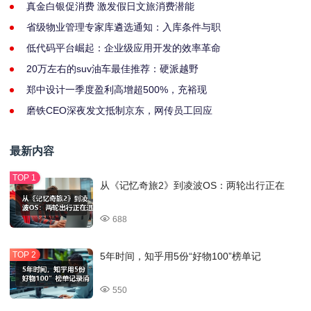
真金白银促消费 激发假日文旅消费潜能
省级物业管理专家库遴选通知：入库条件与职
低代码平台崛起：企业级应用开发的效率革命
20万左右的suv油车最佳推荐：硬派越野
郑中设计一季度盈利高增超500%，充裕现
磨铁CEO深夜发文抵制京东，网传员工回应
最新内容
从《记忆奇旅2》到凌波OS：两轮出行正在
688
5年时间，知乎用5份“好物100”榜单记
550