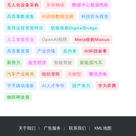
无人化设备采购
京东物流
数据中心能源危机
高质量数据集
AI训练数据交易
科技巨头投资
英伟达投资英特尔
软银收购DigitalBridge
人工智能安全
OpenAI招聘
Meta收购Manus
高质量发展
产业升级
反内卷
AI科技叙事
新势力
低空经济
智能驾驶
新能源汽车
汽车产业格局
组织变阵
大模型
腾讯挖角
字节跳动涨薪
AI人才争夺
国产算力
华为昇腾
物联网发展
关于我们
广告服务
联系我们
XML地图