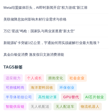
Meta结盟媒体巨头，AI即时新闻开启“权力游戏”新江湖
美联储降息如何影响木材行业需求与价格
万亿“星战”鸣枪：国家队与商业派逐鹿“新太空”
新能源矿卡突破1亿公里，宇通如何用实战破解行业最大瓶颈？
真金白银促消费 激发假日文旅消费潜能
TAGS标签
适应能力
个人成长
拥抱变化
社会企业
可持续时尚
海洋塑料回收
环保创业
半导体初创公司
高性能计算
GPU替代
AI芯片创业
智能供应链
无人机配送
无人配送车
物流机器人