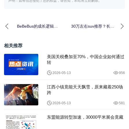
声明：如有信息侵犯了您的权益，请告知，本站将立刻删除。
BeBeBus的成长逻辑：
30万左右suv推荐？长城
敢为不同，所以看见不
汽车三款新能源明星车
一样的未来
型盘点
相关推荐
美国关税叠加至70%，中国企业如何通过
转
2026-05-13
956
江西小镇竟能天天飘雪，原来藏着250场
跨
2026-05-13
581
东盟能源转型加速，30000平米展会竟藏