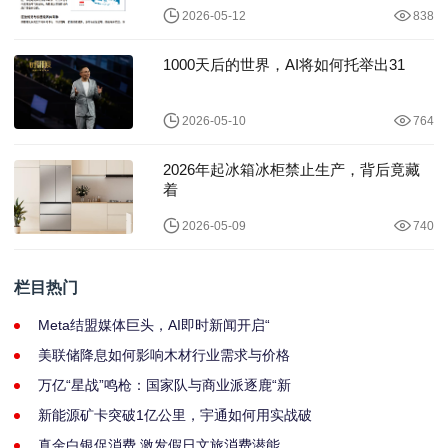
2026-05-12
838
1000天后的世界，AI将如何托举出31
2026-05-10
764
2026年起冰箱冰柜禁止生产，背后竟藏
着
2026-05-09
740
栏目热门
Meta结盟媒体巨头，AI即时新闻开启“
美联储降息如何影响木材行业需求与价格
万亿“星战”鸣枪：国家队与商业派逐鹿“新
新能源矿卡突破1亿公里，宇通如何用实战破
真金白银促消费 激发假日文旅消费潜能