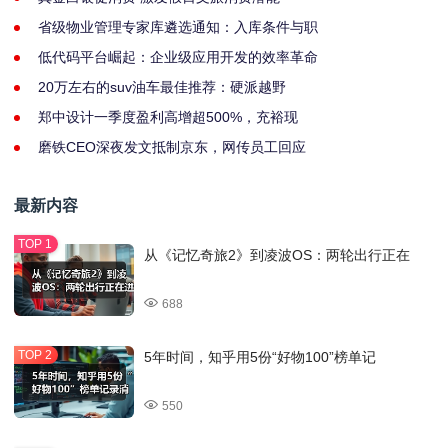
省级物业管理专家库遴选通知：入库条件与职
低代码平台崛起：企业级应用开发的效率革命
20万左右的suv油车最佳推荐：硬派越野
郑中设计一季度盈利高增超500%，充裕现
磨铁CEO深夜发文抵制京东，网传员工回应
最新内容
从《记忆奇旅2》到凌波OS：两轮出行正在
688
5年时间，知乎用5份“好物100”榜单记
550