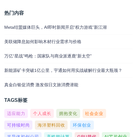
热门内容
Meta结盟媒体巨头，AI即时新闻开启“权力游戏”新江湖
美联储降息如何影响木材行业需求与价格
万亿“星战”鸣枪：国家队与商业派逐鹿“新太空”
新能源矿卡突破1亿公里，宇通如何用实战破解行业最大瓶颈？
真金白银促消费 激发假日文旅消费潜能
TAGS标签
适应能力
个人成长
拥抱变化
社会企业
可持续时尚
海洋塑料回收
环保创业
半导体初创公司
高性能计算
GPU替代
AI芯片创业