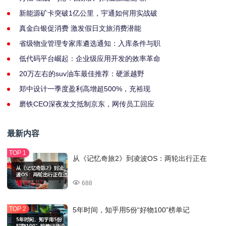
新能源矿卡突破1亿公里，宇通如何用实战破
真金白银促消费 激发假日文旅消费潜能
省级物业管理专家库遴选通知：入库条件与职
低代码平台崛起：企业级应用开发的效率革命
20万左右的suv油车最佳推荐：硬派越野
郑中设计一季度盈利高增超500%，充裕现
磨铁CEO深夜发文抵制京东，网传员工回应
最新内容
从《记忆奇旅2》到凌波OS：两轮出行正在
688
5年时间，知乎用5份“好物100”榜单记