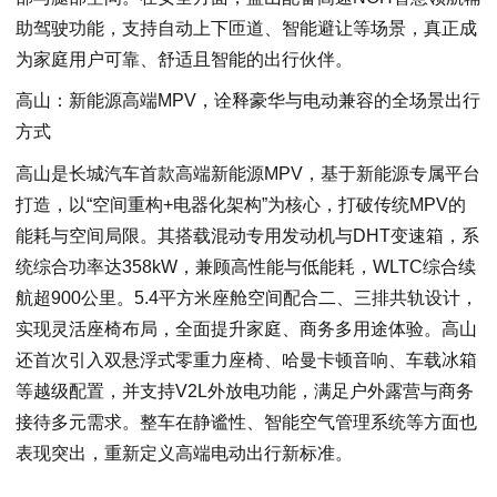
助驾驶功能，支持自动上下匝道、智能避让等场景，真正成
为家庭用户可靠、舒适且智能的出行伙伴。
高山：新能源高端MPV，诠释豪华与电动兼容的全场景出行
方式
高山是长城汽车首款高端新能源MPV，基于新能源专属平台
打造，以“空间重构+电器化架构”为核心，打破传统MPV的
能耗与空间局限。其搭载混动专用发动机与DHT变速箱，系
统综合功率达358kW，兼顾高性能与低能耗，WLTC综合续
航超900公里。5.4平方米座舱空间配合二、三排共轨设计，
实现灵活座椅布局，全面提升家庭、商务多用途体验。高山
还首次引入双悬浮式零重力座椅、哈曼卡顿音响、车载冰箱
等越级配置，并支持V2L外放电功能，满足户外露营与商务
接待多元需求。整车在静谧性、智能空气管理系统等方面也
表现突出，重新定义高端电动出行新标准。