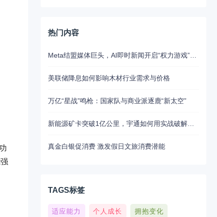
热门内容
Meta结盟媒体巨头，AI即时新闻开启“权力游戏”新江湖
美联储降息如何影响木材行业需求与价格
万亿“星战”鸣枪：国家队与商业派逐鹿“新太空”
新能源矿卡突破1亿公里，宇通如何用实战破解行业最大瓶颈？
真金白银促消费 激发假日文旅消费潜能
合功
能强
TAGS标签
适应能力
个人成长
拥抱变化