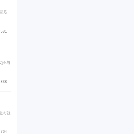
景及
581
实验与
838
最大就
764