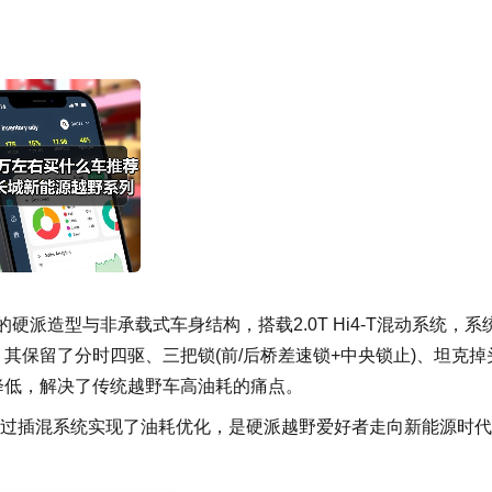
典的硬派造型与非承载式车身结构，搭载2.0T Hi4-T混动系统，系
版。其保留了分时四驱、三把锁(前/后桥差速锁+中央锁止)、坦克掉
降低，解决了传统越野车高油耗的痛点。
上，通过插混系统实现了油耗优化，是硬派越野爱好者走向新能源时