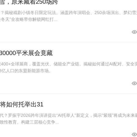
雪，原来藏着250场跨
雪？揭秘戏剧小镇冬日限定玩法。涵盖跨年演唱会、250余场演出、梦幻雪
“会冬天”全攻略带你解锁网红打...
0000平米展会竟藏
聚400+全球展商，覆盖光伏、储能全产业链。揭秘如何通过AI配对、安全
.8亿人口的东盟新能源市场。
I将如何托举出31
代？罗振宇2026跨年演讲提出“AI托举人”新定义，揭示“紫领”将成为未来
性教育、构建三层核心竞争...