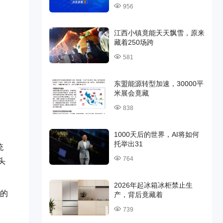
956
江西小镇竟能天天飘雪，原来
藏着250场跨
581
东盟能源转型加速，30000平
米展会竟藏
838
1000天后的世界，AI将如何
托举出31
统
764
头
2026年起冰箱冰柜禁止生
代的
产，背后竟藏着
739