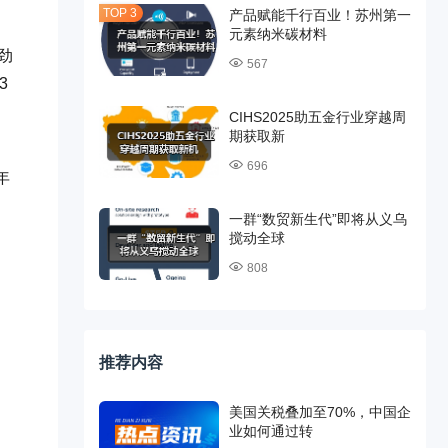
产品赋能千行百业！苏州第一
元素纳米碳材料
劲
567
3
CIHS2025助五金行业穿越周
期获取新
696
年
一群“数贸新生代”即将从义乌
搅动全球
808
推荐内容
美国关税叠加至70%，中国企
业如何通过转