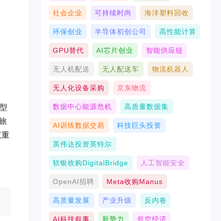
社会企业
可持续时尚
海洋塑料回收
环保创业
半导体初创公司
高性能计算
GPU替代
AI芯片创业
智能供应链
无人机配送
无人配送车
物流机器人
无人化设备采购
京东物流
数据中心能源危机
高质量数据集
能型
旅
AI训练数据交易
科技巨头投资
双重
英伟达投资英特尔
软银收购DigitalBridge
人工智能安全
OpenAI招聘
Meta收购Manus
高质量发展
产业升级
反内卷
AI科技叙事
新势力
低空经济