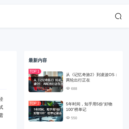
最新内容
从《记忆奇旅2》到凌波OS：
两轮出行正在
688
经
5年时间，知乎用5份“好物
试
100”榜单记
需
550