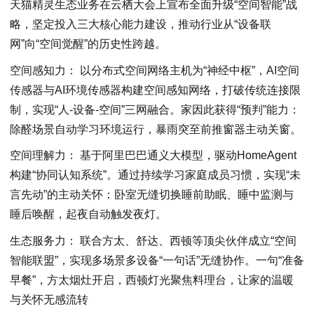
天猫精灵生态业务在云栖大会上宣布全面升级“空间智能”战
略，坚定投入三大核心能力建设，推动行业从“设备联
网”向“空间觉醒”的历史性跨越。
空间感知力： 以分布式空间网络主机为“神经中枢”，AI空间
传感器与AI环境传感器构建空间感知网络，打破传统连接限
制，实现“人-设备-空间”三网融合。家因此获得“预判”能力：
除醛场景自动学习环境运行，暴雨突至前推窗器主动关窗。
空间理解力： 基于阿里巴巴通义大模型，驱动HomeAgent
构建“协同认知系统”。通过持续学习家庭成员习惯，实现“未
言先动”的主动关怀：卧室无缝切换睡前助眠、睡中监测与
睡后唤醒，起夜自动触发夜灯。
生态服务力： 联合方太、舒达、西顿等顶尖伙伴成立“空间
智能联盟”，实现多场景多设备“一句话”无缝协作。一句“准备
早餐”，方太烟灶开启，西顿灯光聚焦料理台，让家的温暖
与关怀无感流转