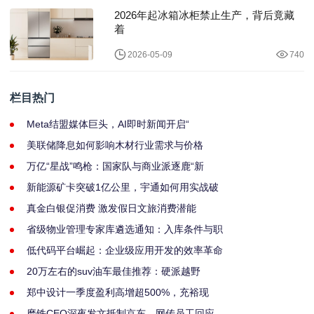
2026年起冰箱冰柜禁止生产，背后竟藏
着
2026-05-09
740
栏目热门
Meta结盟媒体巨头，AI即时新闻开启“
美联储降息如何影响木材行业需求与价格
万亿“星战”鸣枪：国家队与商业派逐鹿“新
新能源矿卡突破1亿公里，宇通如何用实战破
真金白银促消费 激发假日文旅消费潜能
省级物业管理专家库遴选通知：入库条件与职
低代码平台崛起：企业级应用开发的效率革命
20万左右的suv油车最佳推荐：硬派越野
郑中设计一季度盈利高增超500%，充裕现
磨铁CEO深夜发文抵制京东，网传员工回应