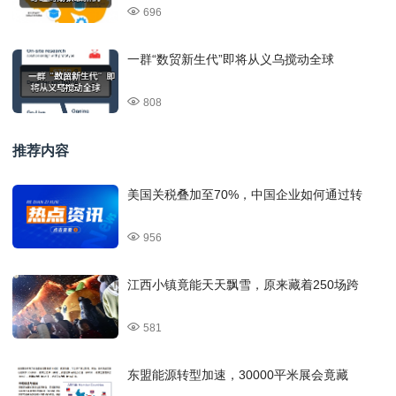
696
一群“数贸新生代”即将从义乌搅动全球
808
推荐内容
美国关税叠加至70%，中国企业如何通过转
956
江西小镇竟能天天飘雪，原来藏着250场跨
581
东盟能源转型加速，30000平米展会竟藏