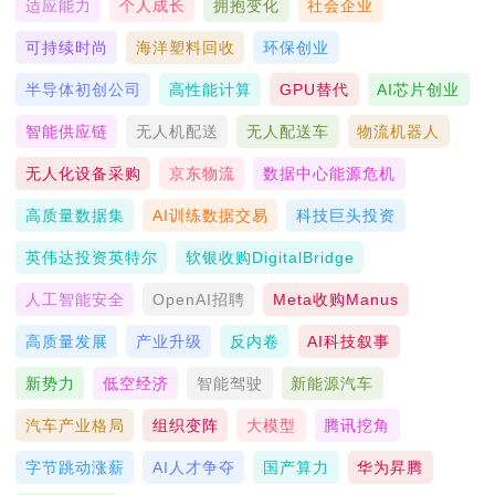
适应能力
个人成长
拥抱变化
社会企业
可持续时尚
海洋塑料回收
环保创业
半导体初创公司
高性能计算
GPU替代
AI芯片创业
智能供应链
无人机配送
无人配送车
物流机器人
无人化设备采购
京东物流
数据中心能源危机
高质量数据集
AI训练数据交易
科技巨头投资
英伟达投资英特尔
软银收购DigitalBridge
人工智能安全
OpenAI招聘
Meta收购Manus
高质量发展
产业升级
反内卷
AI科技叙事
新势力
低空经济
智能驾驶
新能源汽车
汽车产业格局
组织变阵
大模型
腾讯挖角
字节跳动涨薪
AI人才争夺
国产算力
华为昇腾