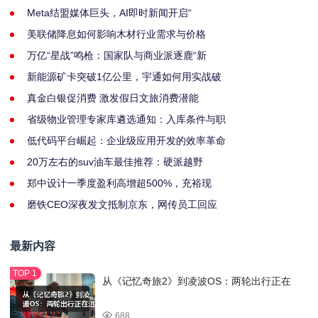
Meta结盟媒体巨头，AI即时新闻开启“
美联储降息如何影响木材行业需求与价格
万亿“星战”鸣枪：国家队与商业派逐鹿“新
新能源矿卡突破1亿公里，宇通如何用实战破
真金白银促消费 激发假日文旅消费潜能
省级物业管理专家库遴选通知：入库条件与职
低代码平台崛起：企业级应用开发的效率革命
20万左右的suv油车最佳推荐：硬派越野
郑中设计一季度盈利高增超500%，充裕现
磨铁CEO深夜发文抵制京东，网传员工回应
最新内容
从《记忆奇旅2》到凌波OS：两轮出行正在
688