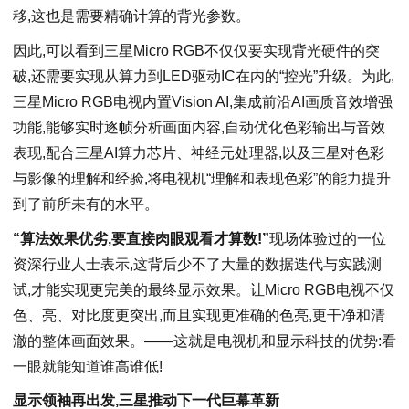
移,这也是需要精确计算的背光参数。
因此,可以看到三星Micro RGB不仅仅要实现背光硬件的突
破,还需要实现从算力到LED驱动IC在内的“控光”升级。为此,
三星Micro RGB电视内置Vision AI,集成前沿AI画质音效增强
功能,能够实时逐帧分析画面内容,自动优化色彩输出与音效
表现,配合三星AI算力芯片、神经元处理器,以及三星对色彩
与影像的理解和经验,将电视机“理解和表现色彩”的能力提升
到了前所未有的水平。
“算法效果优劣,要直接肉眼观看才算数!”
现场体验过的一位
资深行业人士表示,这背后少不了大量的数据迭代与实践测
试,才能实现更完美的最终显示效果。让Micro RGB电视不仅
色、亮、对比度更突出,而且实现更准确的色亮,更干净和清
澈的整体画面效果。——这就是电视机和显示科技的优势:看
一眼就能知道谁高谁低!
显示领袖再出发,三星推动下一代巨幕革新