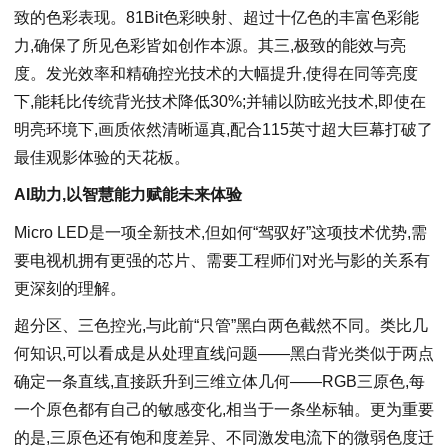
致的色彩表现。81Bit色彩映射、超过十亿色的丰富色彩能
力,确保了所见色彩皆如创作本源。其三,极致的能效与亮
度。发光效率和精确控光技术的大幅提升,使得在同等亮度
下,能耗比传统背光技术降低30%;并辅以防眩光技术,即使在
明亮环境下,画质依然清晰逼真,配合115英寸超大巨幕打破了
最佳观影体验的天花板。
AI助力,以智慧能力赋能未来体验
Micro LED是一项全新技术,但如何“驾驭好”这项技术优势,需
要电视机拥有更强的芯片、需要工程师们对光与影的关系有
更深刻的理解。
超分区、三色控光,与此前“只管”黑白两色截然不同。类比几
何知识,可以看成是从处理直线问题——黑白背光类似于两点
确定一条直线,直接跃升到三维立体几何——RGB三原色,每
一个原色都有自己的敏感变化,相当于一条坐标轴。更为重要
的是,三原色还有饱和度差异、不同激发电流下的微弱色度迁