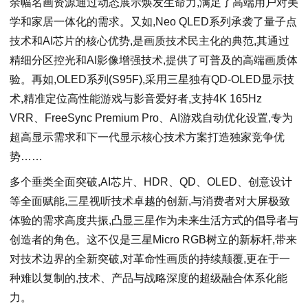
余幅名画资源通过动态展示焕发生命力,满足了高端用户对美
学和家居一体化的需求。又如,Neo QLED系列承袭了量子点
技术和AI芯片的核心优势,是画质技术民主化的典范,其通过
精细分区控光和AI影像增强技术,提供了可普及的高端画质体
验。再如,OLED系列(S95F),采用三星独有QD-OLED显示技
术,精准定位高性能游戏与影音爱好者,支持4K 165Hz
VRR、FreeSync Premium Pro、AI游戏自动优化设置,专为
超高显示需求和下一代显示核心技术方案打造独家竞争优
势……
多个垂类全面突破,AI芯片、HDR、QD、OLED、创意设计
等全面赋能,三星视听技术卓越的创新,与消费者对大屏极致
体验的需求高度共振,凸显三星作为未来生活方式的倡导者与
创造者的角色。这不仅是三星Micro RGB树立的新标杆,带来
对技术边界的全新突破,对革命性画质的持续颠覆,更在于一
种难以复制的,技术、产品与战略深度的超级融合体系化能
力。