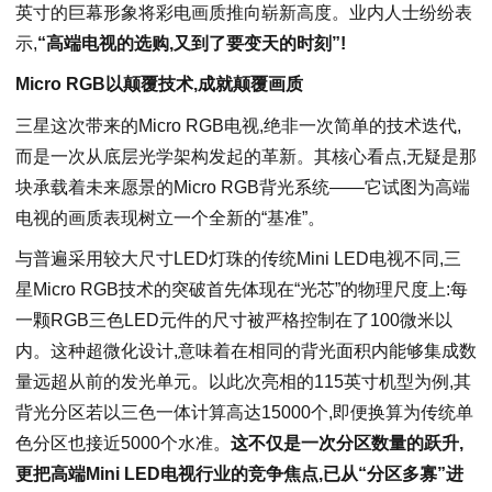
英寸的巨幕形象将彩电画质推向崭新高度。业内人士纷纷表
示,
“高端电视的选购,又到了要变天的时刻”!
Micro RGB以颠覆技术,成就颠覆画质
三星这次带来的Micro RGB电视,绝非一次简单的技术迭代,
而是一次从底层光学架构发起的革新。其核心看点,无疑是那
块承载着未来愿景的Micro RGB背光系统——它试图为高端
电视的画质表现树立一个全新的“基准”。
与普遍采用较大尺寸LED灯珠的传统Mini LED电视不同,三
星Micro RGB技术的突破首先体现在“光芯”的物理尺度上:每
一颗RGB三色LED元件的尺寸被严格控制在了100微米以
内。这种超微化设计,意味着在相同的背光面积内能够集成数
量远超从前的发光单元。以此次亮相的115英寸机型为例,其
背光分区若以三色一体计算高达15000个,即便换算为传统单
色分区也接近5000个水准。
这不仅是一次分区数量的跃升,
更把高端Mini LED电视行业的竞争焦点,已从“分区多寡”进