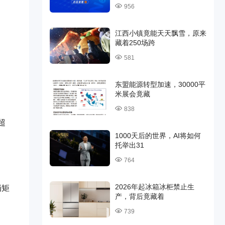
956
江西小镇竟能天天飘雪，原来
藏着250场跨
581
东盟能源转型加速，30000平
米展会竟藏
838
超
1000天后的世界，AI将如何
托举出31
764
2026年起冰箱冰柜禁止生
局矩
产，背后竟藏着
739