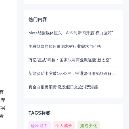
热门内容
Meta结盟媒体巨头，AI即时新闻开启“权力游戏”新江湖
美联储降息如何影响木材行业需求与价格
万亿“星战”鸣枪：国家队与商业派逐鹿“新太空”
新能源矿卡突破1亿公里，宇通如何用实战破解行业最大瓶颈？
真金白银促消费 激发假日文旅消费潜能
有
管理
振兴
TAGS标签
者
适应能力
个人成长
拥抱变化