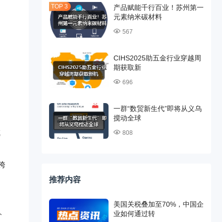
产品赋能千行百业！苏州第一
元素纳米碳材料
567
CIHS2025助五金行业穿越周
期获取新
696
一群“数贸新生代”即将从义乌
搅动全球
成
808
跨
推荐内容
。
美国关税叠加至70%，中国企
、
业如何通过转