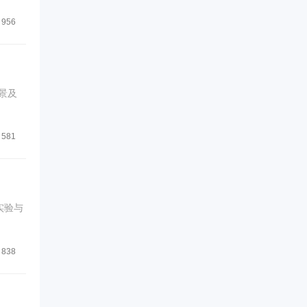
956
景及
581
实验与
838