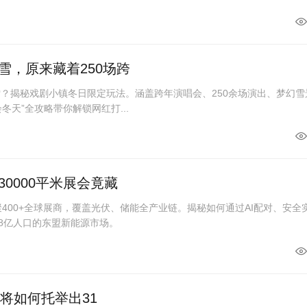
雪，原来藏着250场跨
雪？揭秘戏剧小镇冬日限定玩法。涵盖跨年演唱会、250余场演出、梦幻雪
“会冬天”全攻略带你解锁网红打...
0000平米展会竟藏
聚400+全球展商，覆盖光伏、储能全产业链。揭秘如何通过AI配对、安全
.8亿人口的东盟新能源市场。
I将如何托举出31