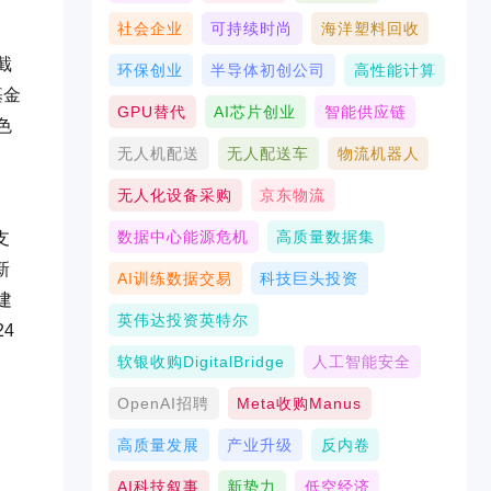
社会企业
可持续时尚
海洋塑料回收
截
环保创业
半导体初创公司
高性能计算
基金
GPU替代
AI芯片创业
智能供应链
色
无人机配送
无人配送车
物流机器人
无人化设备采购
京东物流
数据中心能源危机
高质量数据集
支
新
AI训练数据交易
科技巨头投资
建
英伟达投资英特尔
4
软银收购DigitalBridge
人工智能安全
OpenAI招聘
Meta收购Manus
高质量发展
产业升级
反内卷
AI科技叙事
新势力
低空经济