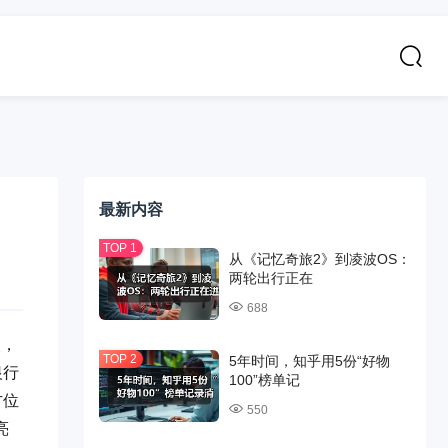
最新内容
从《记忆奇旅2》到凌波OS：
两轮出行正在
688
次，
5年时间，知乎用5份“好物
银行
100”榜单记
方位
550
亮