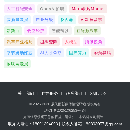
人工智能安全
OpenAI招聘
Meta收购Manus
高质量发展
产业升级
反内卷
AI科技叙事
新势力
低空经济
智能驾驶
新能源汽车
汽车产业格局
组织变阵
大模型
腾讯挖角
字节跳动涨薪
AI人才争夺
国产算力
华为昇腾
物联网发展
关于我们
广告服务
联系我们
XML地图
© 2025-2026 辰飞雨新媒体情报驿站 版权所有
沪ICP备2025136253号-34
如有信息侵犯了您的权益，请告知，本站将立刻删除。
联系人电话：18691394093 | 联系人邮箱：80893057@qq.com