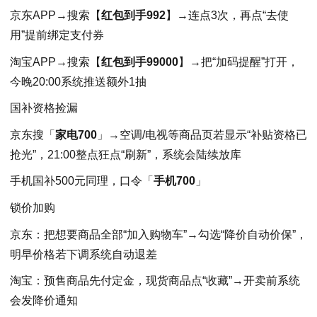
京东APP→搜索【
红包到手992
】→连点3次，再点“去使
用”提前绑定支付券
淘宝APP→搜索【
红包到手99000
】→把“加码提醒”打开，
今晚20:00系统推送额外1抽
国补资格捡漏
京东搜「
家电700
」→空调/电视等商品页若显示“补贴资格已
抢光”，21:00整点狂点“刷新”，系统会陆续放库
手机国补500元同理，口令「
手机700
」
锁价加购
京东：把想要商品全部“加入购物车”→勾选“降价自动价保”，
明早价格若下调系统自动退差
淘宝：预售商品先付定金，现货商品点“收藏”→开卖前系统
会发降价通知