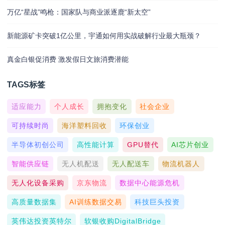
万亿“星战”鸣枪：国家队与商业派逐鹿“新太空”
新能源矿卡突破1亿公里，宇通如何用实战破解行业最大瓶颈？
真金白银促消费 激发假日文旅消费潜能
TAGS标签
适应能力
个人成长
拥抱变化
社会企业
可持续时尚
海洋塑料回收
环保创业
半导体初创公司
高性能计算
GPU替代
AI芯片创业
智能供应链
无人机配送
无人配送车
物流机器人
无人化设备采购
京东物流
数据中心能源危机
高质量数据集
AI训练数据交易
科技巨头投资
英伟达投资英特尔
软银收购DigitalBridge