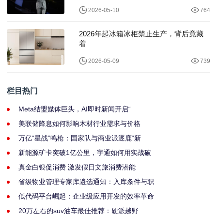
2026-05-10
764
2026年起冰箱冰柜禁止生产，背后竟藏
着
2026-05-09
739
栏目热门
Meta结盟媒体巨头，AI即时新闻开启“
美联储降息如何影响木材行业需求与价格
万亿“星战”鸣枪：国家队与商业派逐鹿“新
新能源矿卡突破1亿公里，宇通如何用实战破
真金白银促消费 激发假日文旅消费潜能
省级物业管理专家库遴选通知：入库条件与职
低代码平台崛起：企业级应用开发的效率革命
20万左右的suv油车最佳推荐：硬派越野