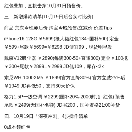
红包叠加，直接击穿10月31日预售价。
三、新增爆款清单(10月19日后台实时比价)
商品 京东今晚券后价 淘宝今晚预售/立减价 价差Tips
iPhone16 128G ￥5699(抢大额红包134+国补500) 定金
￥599+尾款￥5699=￥6298 JD便宜99，现货明早发
戴森V12吸尘器 ￥2890(每满300-50+直降300) 定金￥100抵
￥300+尾款￥2899=￥2999 JD低109，库存<2k
索尼WH-1000
XM5 ￥1899(官方直降30%) 官方立减25%后
￥1949 JD再低50，支持30天价保
格力1.5P一级空调 ￥2299(国补20%-2000封顶+红包) 预售
尾款￥2499(无国补名额) JD省200，国补资格21:00补货
四、10月19日「深夜冲刺」4步操作清单
0成本领红包