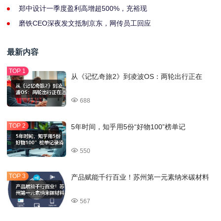
郑中设计一季度盈利高增超500%，充裕现
磨铁CEO深夜发文抵制京东，网传员工回应
最新内容
从《记忆奇旅2》到凌波OS：两轮出行正在
688
5年时间，知乎用5份“好物100”榜单记
550
产品赋能千行百业！苏州第一元素纳米碳材料
567