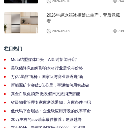
2026-05-10
764
2026年起冰箱冰柜禁止生产，背后竟藏
着
2026-05-09
739
栏目热门
Meta结盟媒体巨头，AI即时新闻开启“
美联储降息如何影响木材行业需求与价格
万亿“星战”鸣枪：国家队与商业派逐鹿“新
新能源矿卡突破1亿公里，宇通如何用实战破
真金白银促消费 激发假日文旅消费潜能
省级物业管理专家库遴选通知：入库条件与职
低代码平台崛起：企业级应用开发的效率革命
20万左右的suv油车最佳推荐：硬派越野