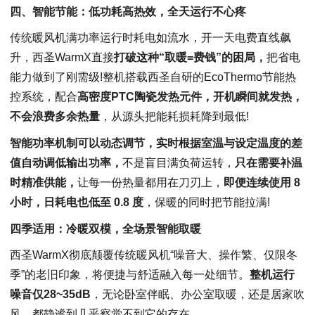
四、
智能节能：低功耗高热效
，
全天运行不心疼
传统暖风机满功率运行时耗电如流水，开一天电费直线飙
升，西圣WarmX直接
打破这种“取暖=费钱”的困局，
把省电
能力做到了刚需级!整机搭载西圣自研的EcoThermo节能热
控系统，配合
高密度PTC陶瓷发热元件，开机瞬间就发热，
不会浪费多余热量
，从源头把能耗损耗降到最低!
智能功率机制可以动态调节，实时根据室温与设定温度的差
值自动调低输出功率，
不是盲目满负荷运转，
只在需要补温
时精准供能，
让每一份热量都用在刀刃上，
即便连续使用 8
小时，日耗电也低至 0.8 度
，保暖的同时把节能拉满!
四季适用：冷暖双模，全场景智能取暖
西圣WarmX彻底颠覆传统暖风机“噪音大、操作繁、仅限冬
季”的老旧印象，将便捷与舒适融入每一处细节。
整机运行
噪音仅28~35dB
，无论卧室伴眠、办公室取暖，还是居家吹
风，都静谧到几乎察觉不到它的存在。