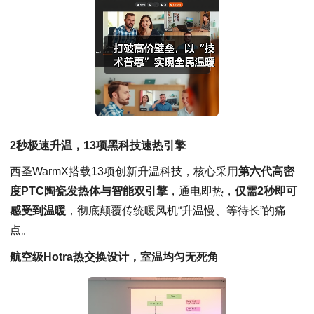
2秒极速升温，13项黑科技速热引擎
西圣WarmX搭载13项创新升温科技，核心采用
第六代高密
度PTC陶瓷发热体与智能双引擎
，通电即热，
仅需2秒即可
感受到温暖
，彻底颠覆传统暖风机“升温慢、等待长”的痛
点。
航空级Hotra热交换设计，室温均匀无死角