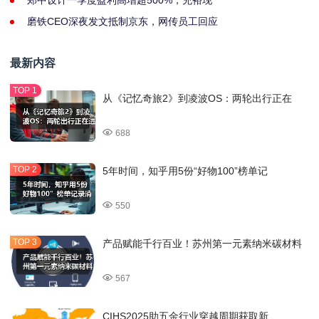
郑中设计一季度盈利高增超500%，充裕现
磨铁CEO深夜发文抵制京东，网传员工回应
最新内容
从《记忆奇旅2》到凌波OS：两轮出行正在
688
5年时间，知乎用5份“好物100”榜单记
550
产品赋能千行百业！苏州第一元素纳米碳材料
567
CIHS2025助五金行业穿越周期获取新