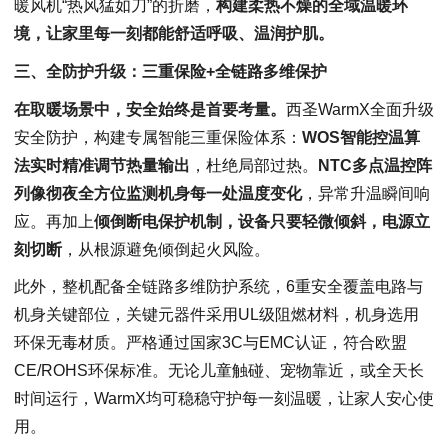
暖风机“热风猛如刀”的折磨，
构建柔热不燥的全域温暖环
境，让家里每一刻都能舒适呼吸、温润护肌。
三、
全防护升级：三重保险+全链路多维保护
在取暖场景中，安全始终是首要考量。
西圣WarmX全面升级
安全防护，构建专属智能三重保险体系：
WOS智能控温算
法实时精准调节热量输出
，杜绝局部过热。
NTC多点温控阵
列像彻夜全方位监测机身每一处温度变化
，异常升温瞬间响
应。再加上
倾倒断电保护机制，设备只要轻微倾斜，电源立
刻切断
，从根源避免倾倒起火风险。
此外，整机配备全链路多维防护系统，6重安全覆盖电路与
机身关键部位，关键元器件采用UL级阻燃材料，机身选用
环保无毒材质。严格通过国家3C与EMC认证，符合欧盟
CE/ROHS环保标准。无论儿童触碰、宠物靠近，或全天长
时间运行，WarmX均可稳稳守护每一刻温暖，让家人安心使
用。