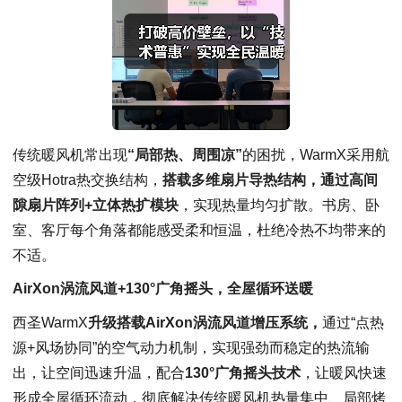
传统暖风机常出现
“局部热、周围凉”
的困扰，WarmX采用航
空级Hotra热交换结构，
搭载多维扇片导热结构，通过高间
隙扇片阵列+立体热扩模块
，实现热量均匀扩散。书房、卧
室、客厅每个角落都能感受柔和恒温，杜绝冷热不均带来的
不适。
AirXon涡流风道+130°广角摇头，全屋循环送暖
西圣WarmX
升级搭载
AirXon涡流风道增压系统
，
通过“点热
源+风场协同”的空气动力机制，实现强劲而稳定的热流输
出，让空间迅速升温，配合
130°广角摇头
技术
，让暖风快速
形成全屋循环流动，彻底解决传统暖风机热量集中、局部烤