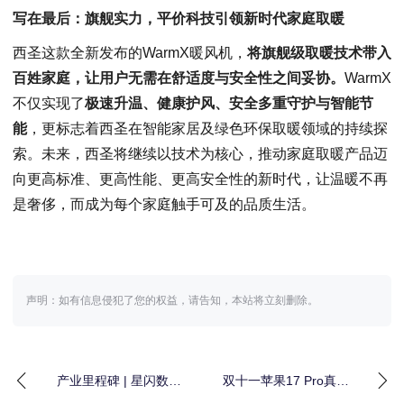
写在最后：
旗舰实力，平价科技引领新时代家庭取暖
西圣这款全新发布的WarmX暖风机，
将旗舰级取暖技术带入
百姓家庭，让用户无需在舒适度与安全性之间妥协。
WarmX
不仅实现了
极速升温、健康护风、安全多重守护与智能节
能
，更标志着西圣在智能家居及绿色环保取暖领域的持续探
索。未来，西圣将继续以技术为核心，推动家庭取暖产品迈
向更高标准、更高性能、更高安全性的新时代，让温暖不再
是奢侈，而成为每个家庭触手可及的品质生活。
声明：如有信息侵犯了您的权益，请告知，本站将立刻删除。
产业里程碑 | 星闪数字
双十一苹果17 Pro真的
车钥匙蓝皮书在京成功
降了！京东20日晚8点首