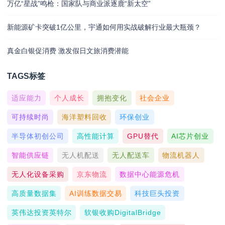
万亿“星战”鸣枪：国家队与商业派逐鹿“新太空”
新能源矿卡突破1亿公里，宇通如何用实战破解行业最大瓶颈？
真金白银促消费 激发假日文旅消费潜能
TAGS标签
适应能力
个人成长
拥抱变化
社会企业
可持续时尚
海洋塑料回收
环保创业
半导体初创公司
高性能计算
GPU替代
AI芯片创业
智能供应链
无人机配送
无人配送车
物流机器人
无人化设备采购
京东物流
数据中心能源危机
高质量数据集
AI训练数据交易
科技巨头投资
英伟达投资英特尔
软银收购DigitalBridge