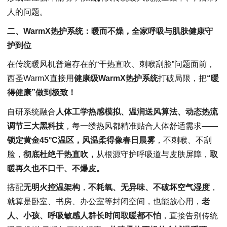
人的问题。
二、
WarmX热护系统：暖而不燥，全家呼吸与肌肤健康守
护到位
在传统暖风机普遍存在的“干热直吹、刺喉刮脸”问题面前，
西圣WarmX直接用
健康级WarmX热护系统
打破局限，把
“暖
得健康”做到极致！
自研系统融合
人体工学热感模拟、温润送风算法、动态热流
调节三大黑科技
，每一缕热风都精准贴合人体舒适需求——
锁定黄金45°C温区，风温柔得像春日晨雾
，不刺喉、不刮
脸，
彻底杜绝干热直吹，
从根源守护呼吸道与皮肤屏障，
取
暖再久也不口干、不爆皮。
搭配
无明火控温架构
，
不耗氧、无异味、不破坏空气湿度
，
就算是卧室、书房、办公室等封闭空间，也能放心用，
老
人、小孩、呼吸敏感人群长时间取暖都不怕
，直接告别传统