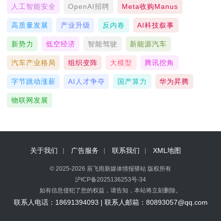
人工智能安全
OpenAI招聘
Meta收购Manus
高质量发展
产业升级
反内卷
AI科技叙事
新势力
低空经济
智能驾驶
新能源汽车
汽车产业格局
组织变阵
大模型
腾讯挖角
字节跳动涨薪
AI人才争夺
国产算力
华为昇腾
物联网发展
关于我们
广告服务
联系我们
XML地图
© 2025-2026 辰飞雨新媒体情报驿站 版权所有
沪ICP备2025136253号-34
如有信息侵犯了您的权益，请告知，本站将立刻删除。
联系人电话：18691394093 | 联系人邮箱：80893057@qq.com