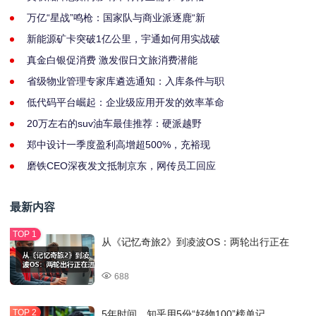
万亿“星战”鸣枪：国家队与商业派逐鹿“新
新能源矿卡突破1亿公里，宇通如何用实战破
真金白银促消费 激发假日文旅消费潜能
省级物业管理专家库遴选通知：入库条件与职
低代码平台崛起：企业级应用开发的效率革命
20万左右的suv油车最佳推荐：硬派越野
郑中设计一季度盈利高增超500%，充裕现
磨铁CEO深夜发文抵制京东，网传员工回应
最新内容
从《记忆奇旅2》到凌波OS：两轮出行正在
688
5年时间，知乎用5份“好物100”榜单记