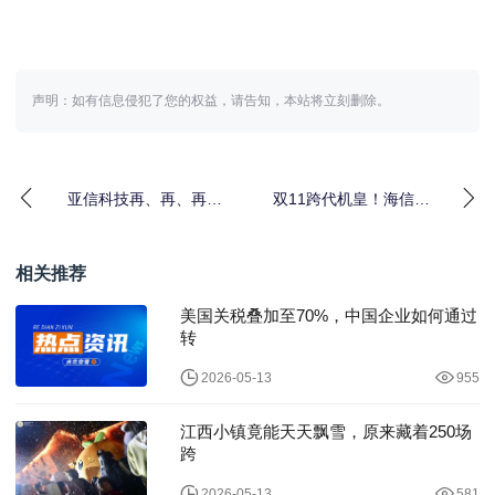
声明：如有信息侵犯了您的权益，请告知，本站将立刻删除。
亚信科技再、再、再次
双11跨代机皇！海信电
入选中国软件“百强”！获
视E8S Pro RGB-Mini L
评“名牌企业”！
相关推荐
美国关税叠加至70%，中国企业如何通过
转
2026-05-13
955
江西小镇竟能天天飘雪，原来藏着250场
跨
2026-05-13
581