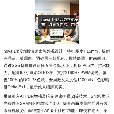
nova 14活力版沿袭家族外观设计，整机厚度7.15mm，提供
冰晶蓝、凝霜白、羽砂黑三款配色，握持舒适，时尚醒目。
通过SGS整机抗跌耐摔五星金标认证，具备IP65防尘抗水能
力。配备6.7寸臻彩OLED屏，支持2160Hz PWM调光、覆
盖100% 的DCI-P3色域，全局激发亮度达1100nits，色彩精
度Delta E<1，显示效果细腻真实。
屏幕引入AI HDR增强及暗光健康护眼[2]等技术，2nit典型暗
光条件下SVM频闪指数低至1.0，提升画面质量的同时有效
缓解视疲劳。而得益于AI“湿手触控”功能，即使在雨天、浴