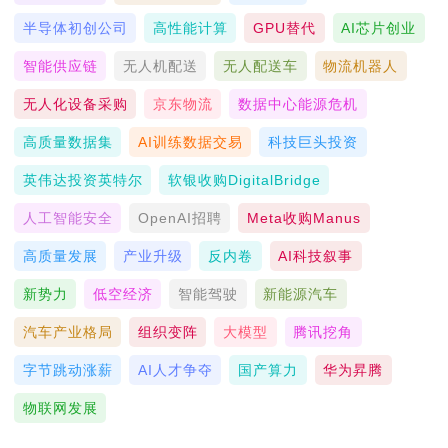
半导体初创公司
高性能计算
GPU替代
AI芯片创业
智能供应链
无人机配送
无人配送车
物流机器人
无人化设备采购
京东物流
数据中心能源危机
高质量数据集
AI训练数据交易
科技巨头投资
英伟达投资英特尔
软银收购DigitalBridge
人工智能安全
OpenAI招聘
Meta收购Manus
高质量发展
产业升级
反内卷
AI科技叙事
新势力
低空经济
智能驾驶
新能源汽车
汽车产业格局
组织变阵
大模型
腾讯挖角
字节跳动涨薪
AI人才争夺
国产算力
华为昇腾
物联网发展