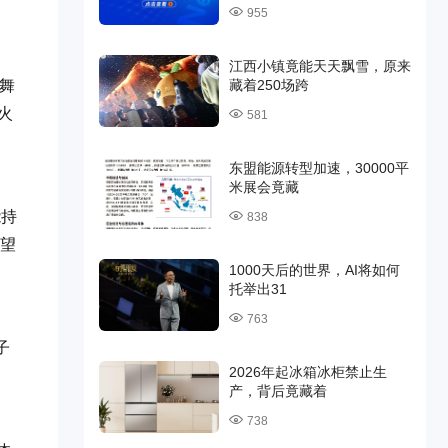
955
江西小镇竟能天天飘雪，原来
佳舞
藏着250场跨
火
581
东盟能源转型加速，30000平
米展会竟藏
能持
838
希望
1000天后的世界，AI将如何
托举出31
763
子
2026年起冰箱冰柜禁止生
产，背后竟藏着
738