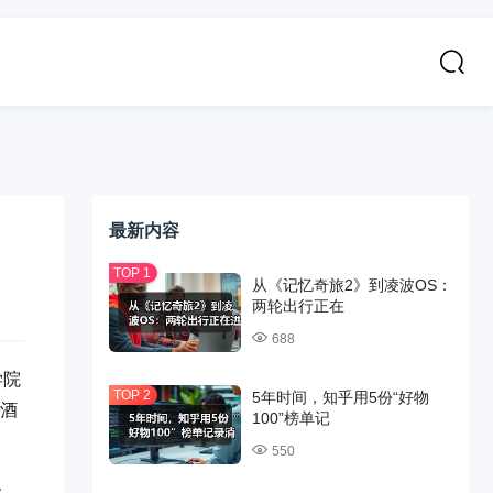
最新内容
从《记忆奇旅2》到凌波OS：
两轮出行正在
688
学院
5年时间，知乎用5份“好物
日酒
100”榜单记
550
、