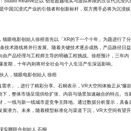
仪式上表示：Studio Realive正以“创造超越现实与虚拟界限的次世代沉浸式
技是中国沉浸式产业的引领者和创新标杆，双方携手必将为沉浸娱
，猫眼电影创始人徐梧首先以「XR的下一个十年」为题进行了分
三条技术路线将并行发展。随着关键技术逐步成熟，产品路径日
向由产品经理与工程师主导的明确工程挑战。徐梧预计，三年内
轮爆发期，十年内则将对全社会与个人生活产生深远影响。
伙人，猫眼电影创始人 徐梧
真需求」，进行了精彩分享。石桐表示，VR大空间体验正从“爆
驱动下，整体市场呈现供给扩张、内容与场景加速融合的特点。当
材，一线与新一线城市是竞争主阵地。通过数据分析显示，具备
发展潜力。未来，随着模型标准化与渠道下沉，VR大空间有望
拟现实网联合创始人 石桐