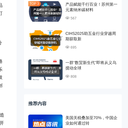
产品赋能千行百业！苏州第一
品
元素纳米碳材料
打
567
CIHS2025助五金行业穿越周
期获取新
分
695
路
一群“数贸新生代”即将从义乌
搅动全球
乐
808
技
创
推荐内容
创造
美国关税叠加至70%，中国企
开
业如何通过转