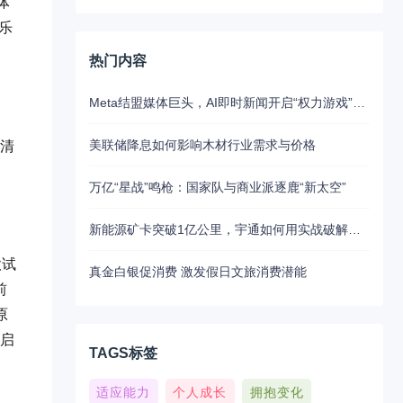
体
乐
热门内容
Meta结盟媒体巨头，AI即时新闻开启“权力游戏”新江湖
美联储降息如何影响木材行业需求与价格
益清
万亿“星战”鸣枪：国家队与商业派逐鹿“新太空”
新能源矿卡突破1亿公里，宇通如何用实战破解行业最大瓶颈？
款试
真金白银促消费 激发假日文旅消费潜能
前
原
开启
TAGS标签
适应能力
个人成长
拥抱变化