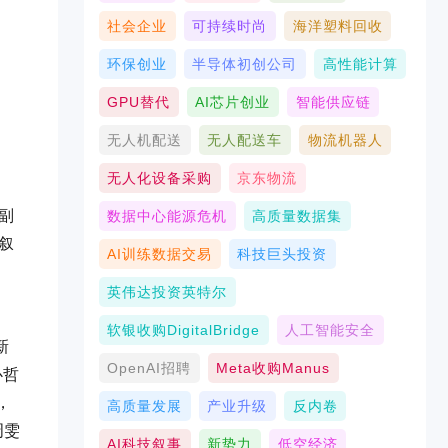
社会企业
可持续时尚
海洋塑料回收
环保创业
半导体初创公司
高性能计算
GPU替代
AI芯片创业
智能供应链
无人机配送
无人配送车
物流机器人
无人化设备采购
京东物流
副
数据中心能源危机
高质量数据集
叙
AI训练数据交易
科技巨头投资
英伟达投资英特尔
软银收购DigitalBridge
人工智能安全
新
OpenAI招聘
Meta收购Manus
心哲
，
高质量发展
产业升级
反内卷
周雯
AI科技叙事
新势力
低空经济