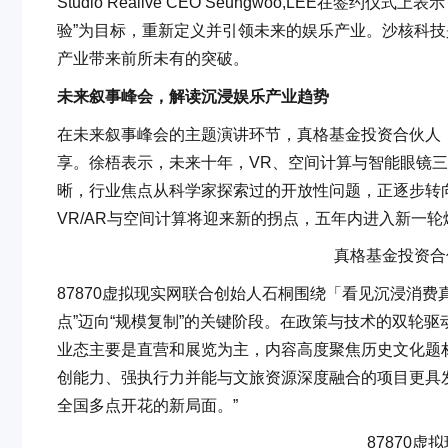
Studio Realive CEO Seungwoo,LEE在签约
验”为目标，重新定义并引领未来的娱乐产业。沙核科
产业带来前所未有的突破。
未来叙事峰会，解读沉浸娱乐产业趋势
在未来叙事峰会的主题演讲环节，真格基金投资合伙人
享。徐梧表示，未来十年，VR、空间计算与智能眼镜
晰，行业焦点从科学家探索过的开放性问题，正逐步转
VR/AR与空间计算将迎来新的拐点，五年内进入新一
真格基金投资合
87870虚拟现实网联合创始人石桐围绕「看见沉浸消费
点”迈向“规模复制”的关键阶段。在政策与技术的双轮
业态主要是直营和展览为主，内容高度聚焦历史文化题
创能力、强执行力并能与文旅资源深度融合的项目更具
全国多点开花的新局面。”
87870虚