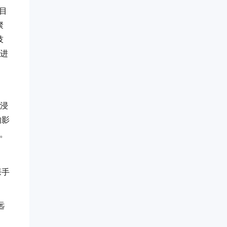
目
聚
技
业进
沉浸
的影
势。
亲手
远