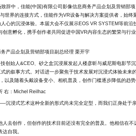
场致辞中，佳能(中国)有限公司影像信息商务产品企划及营销部项
人与世界的连接方式，佳能作为VR设备与解决方案提供者，始终
心的沉浸体验。本届大会不仅展示EOS VR SYSTEM等前沿
与创意孵化，携手创作者共同促进中国VR内容生态的繁荣与行
商务产品企划及营销部项目副总经理 栗开宇
核科技创始人&CEO、砂之盒沉浸展发起人楼彦昕与威尼斯电影节
新的、交互式的叙事方式。对话进一步聚焦于技术发展对沉浸式体验未来
的应用，以及随着头戴设备变小、相机普及，创作门槛逐步降低的趋
：Michel Reilhac
就是此刻——沉浸式艺术这种全新的形式尚未完全定型，而我们正身处于
他人去创作，但创作的技术目前还没有完全的普及。他相信在不
表达自我。