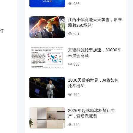
956
江西小镇竟能天天飘雪，原来
藏着250场跨
灯
581
东盟能源转型加速，30000平
米展会竟藏
838
1000天后的世界，AI将如何
托举出31
764
2026年起冰箱冰柜禁止生
产，背后竟藏着
739