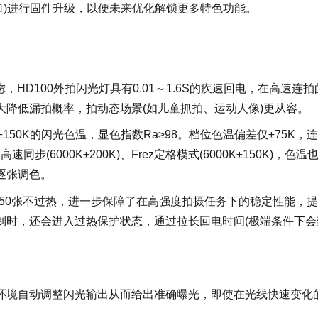
电端口)进行固件升级，以便未来优化解锁更多特色功能。
顾虑，HD100外拍闪光灯具有0.01～1.6S的疾速回电，在高速连拍
降低漏拍概率，拍动态场景(如儿童抓拍、运动人像)更从容。
±150K的闪光色温，显色指数Ra≥98。档位色温偏差仅±75K，
(6000K±200K)、Frez定格模式(6000K±150K)，色温
逐张调色。
连拍50张不过热，进一步保障了在高强度拍摄任务下的稳定性能，
制时，还会进入过热保护状态，通过拉长回电时间(极端条件下会
拍摄环境自动调整闪光输出从而给出准确曝光，即使在光线快速变化
。