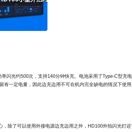
全功率闪光约500次，支持140分钟快充。电池采用了Type-C型充
内留有一定电量，因此边充边用不可在机内完全缺电的情况下使用
贴心，除了可以使用外接电源边充边用之外，HD100外拍闪光灯还