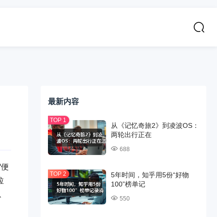
最新内容
从《记忆奇旅2》到凌波OS：
两轮出行正在
688
“便
5年时间，知乎用5份“好物
拉
100”榜单记
、
550