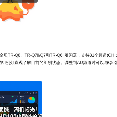
R-Q8、TR-Q7II/Q7和TR-Q6II引闪器，支持31个频道(CH
身侧边的组别灯直观了解目前的组别状态。调整到AU频道时可以与Q8