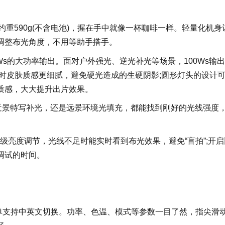
约重590g(不含电池)，握在手中就像一杯咖啡一样。轻量化机身
调整布光角度，不用等助手搭手。
0Ws的大功率输出。面对户外强光、逆光补光等场景，100Ws输
时皮肤质感更细腻，避免硬光造成的生硬阴影;圆形灯头的设计
质感，大大提升出片效果。
论是近景特写补光，还是远景环境光填充，都能找到刚好的光线强度
-10级亮度调节，光线不足时能实时看到布光效果，避免“盲拍”;开
调试的时间。
菜单支持中英文切换。功率、色温、模式等参数一目了然，指尖滑