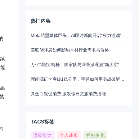
热门内容
Meta结盟媒体巨头，AI即时新闻开启“权力游戏”新江湖
的
美联储降息如何影响木材行业需求与价格
连续
万亿“星战”鸣枪：国家队与商业派逐鹿“新太空”
也能
新能源矿卡突破1亿公里，宇通如何用实战破解行业最大瓶颈？
提高
真金白银促消费 激发假日文旅消费潜能
禁
TAGS标签
的
适应能力
个人成长
拥抱变化