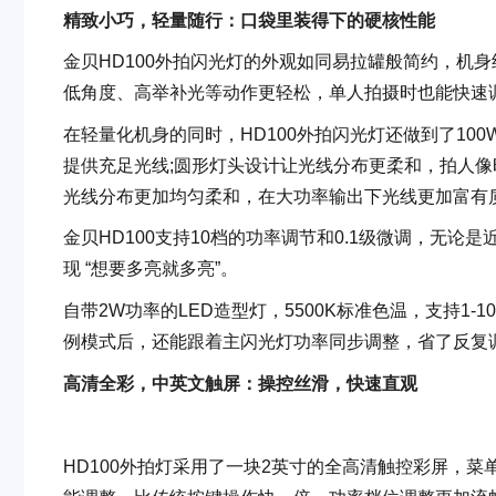
精致小巧，轻量随行：口袋里装得下的硬核性能
金贝HD100外拍闪光灯的外观如同易拉罐般简约，机身
低角度、高举补光等动作更轻松，单人拍摄时也能快速
在轻量化机身的同时，HD100外拍闪光灯还做到了10
提供充足光线;圆形灯头设计让光线分布更柔和，拍人像
光线分布更加均匀柔和，在大功率输出下光线更加富有
金贝HD100支持10档的功率调节和0.1级微调，无
现 “想要多亮就多亮”。
自带2W功率的LED造型灯，5500K标准色温，支持1
例模式后，还能跟着主闪光灯功率同步调整，省了反复
高清全彩，中英文触屏：操控丝滑，快速直观
HD100外拍灯采用了一块2英寸的全高清触控彩屏，