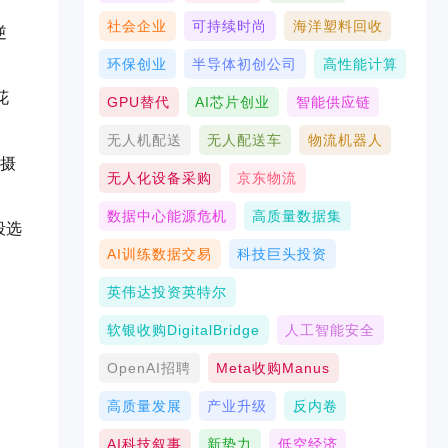
社会企业
可持续时尚
海洋塑料回收
逆
环保创业
半导体初创公司
高性能计算
花
GPU替代
AI芯片创业
智能供应链
无人机配送
无人配送车
物流机器人
拍摄
无人化设备采购
京东物流
数据中心能源危机
高质量数据集
段选
AI训练数据交易
科技巨头投资
英伟达投资英特尔
软银收购DigitalBridge
人工智能安全
OpenAI招聘
Meta收购Manus
高质量发展
产业升级
反内卷
AI科技叙事
新势力
低空经济