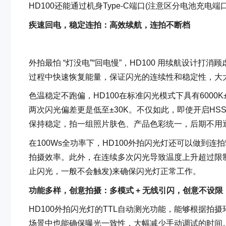
HD100还能通过机身Type-C端口(注意区分电池充
疾速回电，稳定连拍：高效续航，连拍不断档
外拍最怕 “灯没电”“回电慢”，HD100 用续航设计打消
过程中快速恢复能量，保证闪光的连续性和稳定性，大大
色温稳定不跑偏，HD100在标准闪光模式下具有6000K
两次闪光偏差更是低至±30K。不仅如此，即使开启HSS高速同步
保持稳定，拍一组照片肤色、产品色彩统一，后期不用
在100Ws全功率下，HD100外拍闪光灯还可以做到
拍摄效率。此外，在连续多次闪光导致温度上升超过限
止闪光，一般不会触发)来确保闪光灯正常工作。
功能多样，创意拍摄：多模式 + 无线引闪，创意不设限
HD100外拍闪光灯的TTL自动测光功能，能够根据
场景中也能确保曝光一致性，大幅减少手动调试的时间