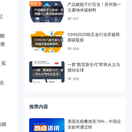
产品赋能千行百业！苏州第一
元素纳米碳材料
让
567
CIHS2025助五金行业穿越周
出能
期获取新
可使
696
，实
一群“数贸新生代”即将从义乌
搅动全球
808
启比
推荐内容
美国关税叠加至70%，中国企
动就
业如何通过转