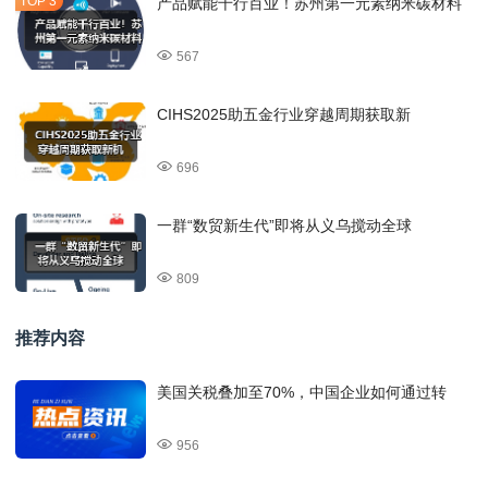
产品赋能千行百业！苏州第一元素纳米碳材料
567
CIHS2025助五金行业穿越周期获取新
696
一群“数贸新生代”即将从义乌搅动全球
809
推荐内容
美国关税叠加至70%，中国企业如何通过转
956