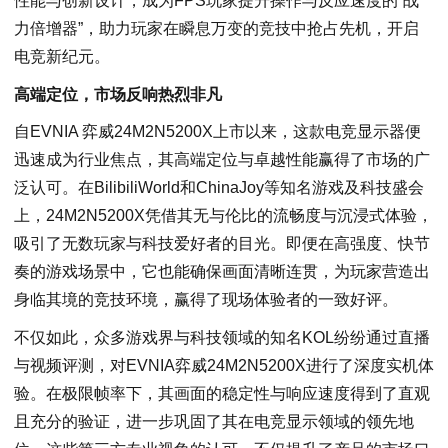
性能与创新设计，成为FPS玩家提升操作与反应速度的“战
力倍增器”，助力玩家在瞬息万变的竞技中抢占先机，开启
电竞新纪元。
高端定位，市场反响热烈非凡
自EVNIA 弈威24M2N5200X上市以来，这款电竞显示器便
迅速成为行业焦点，其高端定位与卓越性能赢得了市场的广
泛认可。在BilibiliWorld和ChinaJoy等知名游戏及科技盛会
上，24M2N5200X凭借其无与伦比的流畅度与沉浸式体验，
吸引了无数玩家与科技爱好者的目光。即便在高强度、快节
奏的游戏场景中，它也能确保画面清晰连贯，为玩家营造出
身临其境的竞技环境，赢得了现场体验者的一致好评。
不仅如此，众多游戏界与科技领域的知名KOL纷纷通过直播
与视频评测，对EVNIA弈威24M2N5200X进行了深度实机体
验。在极限帧率下，其画面的稳定性与响应速度得到了直观
且充分的验证，进一步巩固了其在电竞显示领域的领先地