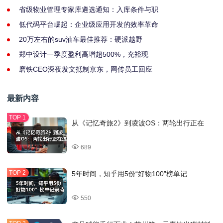
省级物业管理专家库遴选通知：入库条件与职
低代码平台崛起：企业级应用开发的效率革命
20万左右的suv油车最佳推荐：硬派越野
郑中设计一季度盈利高增超500%，充裕现
磨铁CEO深夜发文抵制京东，网传员工回应
最新内容
从《记忆奇旅2》到凌波OS：两轮出行正在
689
5年时间，知乎用5份“好物100”榜单记
550