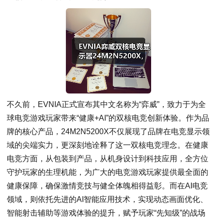
不久前，EVNIA正式宣布其中文名称为“弈威”，致力于为全
球电竞游戏玩家带来“健康+AI”的双核电竞创新体验。作为品
牌的核心产品，24M2N5200X不仅展现了品牌在电竞显示领
域的尖端实力，更深刻地诠释了这一双核电竞理念。在健康
电竞方面，从包装到产品，从机身设计到科技应用，全方位
守护玩家的生理机能，为广大的电竞游戏玩家提供最全面的
健康保障，确保激情竞技与健全体魄相得益彰。而在AI电竞
领域，则依托先进的AI智能应用技术，实现动态画面优化、
智能射击辅助等游戏体验的提升，赋予玩家“先知级”的战场