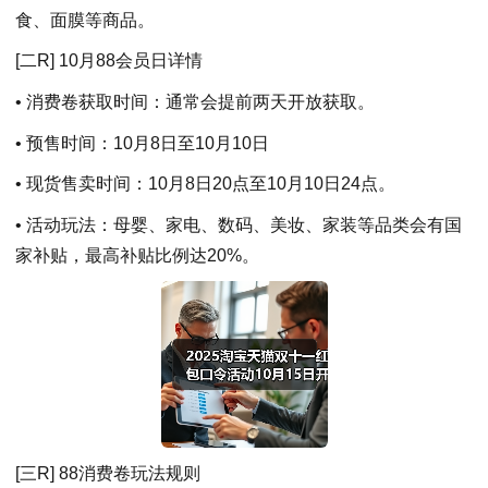
食、面膜等商品。
[二R] 10月88会员日详情
• 消费卷获取时间：通常会提前两天开放获取。
• 预售时间：10月8日至10月10日
• 现货售卖时间：10月8日20点至10月10日24点。
• 活动玩法：母婴、家电、数码、美妆、家装等品类会有国
家补贴，最高补贴比例达20%。
[三R] 88消费卷玩法规则