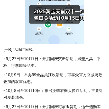
[一R] 活动时间线
• 9月27日至10月7日：开启国庆突击活动，涵盖文具、平
板、行李箱等品类。
• 10月9日：举办99全品类狂欢活动，可享受官方立减与卷
叠加的双重优惠。
• 10月8日至10月10日：推出换季衣橱大换血活动，主要针
对夏装清仓。
• 9月27日至10月7日：开启国庆宅家囤货期，适合选购零