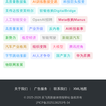
高质量数据集
AI训练数据交易
科技巨头投资
英伟达投资英特尔
软银收购DigitalBridge
人工智能安全
OpenAI招聘
Meta收购Manus
高质量发展
产业升级
反内卷
AI科技叙事
新势力
低空经济
智能驾驶
新能源汽车
汽车产业格局
组织变阵
大模型
腾讯挖角
字节跳动涨薪
AI人才争夺
国产算力
华为昇腾
物联网发展
关于我们
广告服务
联系我们
XML地图
© 2025-2026 辰飞雨新媒体情报驿站 版权所有
沪ICP备2025136253号-34