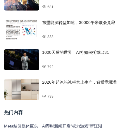
581
东盟能源转型加速，30000平米展会竟藏
838
1000天后的世界，AI将如何托举出31
764
2026年起冰箱冰柜禁止生产，背后竟藏着
739
热门内容
Meta结盟媒体巨头，AI即时新闻开启“权力游戏”新江湖