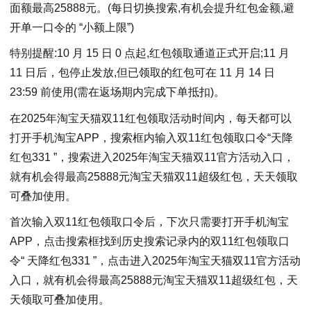
面额最高25888元。(每日切换搜索,有机会提升红包金额,避
开单一口令的 “小额上限”)
特别提醒:10 月 15 日 0 点起,红包领取通道正式开启;11 月
11 日后，包停止发放,但已领取的红包可在 11 月 14 日
23:59 前使用(需在返场期内完成下单抵扣)。
在2025年淘宝天猫双11红包领取活动时间内，每天都可以
打开手机淘宝APP，搜索框内输入双11红包领取口令“天降
红包331 ”，搜索进入2025年淘宝天猫双11官方活动入口，
就有机会得最高25888元淘宝天猫双11超级红包，天天领取
可叠加使用。
首次输入双11红包领取口令后，下次只需要打开手机淘宝
APP，点击搜索框找到历史搜索记录内的双11红包领取口
令“ 天降红包331 ”，点击进入2025年淘宝天猫双11官方活动
入口，就有机会得最高25888元淘宝天猫双11超级红包，天
天领取可叠加使用。