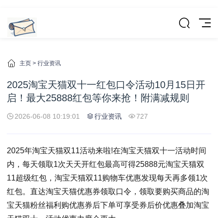
主页
>
行业资讯
2025淘宝天猫双十一红包口令活动10月15日开
启！最大25888红包等你来抢！附满减规则
2026-06-08 10:19:01
行业资讯
727
2025年淘宝天猫双11活动来啦!在淘宝天猫双十一活动时间
内，每天领取1次天天开红包最高可得25888元淘宝天猫双
11超级红包，淘宝天猫双11购物车优惠发现每天再多领1次
红包。直达淘宝天猫优惠券领取口令，领取要购买商品的淘
宝天猫粉丝福利购优惠券后下单可享受券后价优惠叠加淘宝