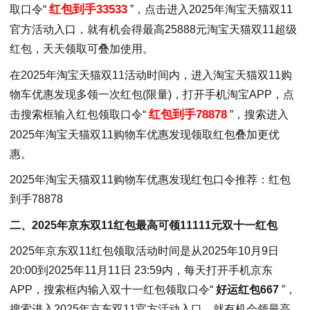
红包到手33533
取口令“
”，点击进入2025年淘宝天猫双11
官方活动入口，就有机会得最高25888元淘宝天猫双11超级
红包，天天领取可叠加使用。
在2025年淘宝天猫双11活动时间内，进入淘宝天猫双11购
物车优惠发现多领一次红包(限量)，打开手机淘宝APP，点
红包到手78878
击搜索框输入红包领取口令“
”，搜索进入
2025年淘宝天猫双11购物车优惠发现领取红包叠加更优
惠。
2025年淘宝天猫双11购物车优惠发现红包口令推荐：红包
到手78878
二、2025年京东双11红包最高可领11111元双十一红包
2025年京东双11红包领取活动时间是从2025年10月9日
20:00到2025年11月11日 23:59内，每天打开手机京东
APP，搜索框内输入双十一红包领取口令“
好运红包667
”，
搜索进入2025年京东双11官方活动入口，就有机会领最高