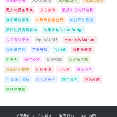
智能供应链
无人机配送
无人配送车
物流机器人
无人化设备采购
京东物流
数据中心能源危机
高质量数据集
AI训练数据交易
科技巨头投资
英伟达投资英特尔
软银收购DigitalBridge
人工智能安全
OpenAI招聘
Meta收购Manus
高质量发展
产业升级
反内卷
AI科技叙事
新势力
低空经济
智能驾驶
新能源汽车
汽车产业格局
组织变阵
大模型
腾讯挖角
字节跳动涨薪
AI人才争夺
国产算力
华为昇腾
物联网发展
关于我们
广告服务
联系我们
XML地图