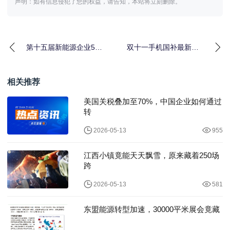
声明：如有信息侵犯了您的权益，请告知，本站将立刻删除。
第十五届新能源企业500
双十一手机国补最新政
强论坛成功召开，海辰
策消息 2025京东双十一
储能应邀出席圆桌
终极攻略 京东
相关推荐
美国关税叠加至70%，中国企业如何通过
转
2026-05-13
955
江西小镇竟能天天飘雪，原来藏着250场
跨
2026-05-13
581
东盟能源转型加速，30000平米展会竟藏