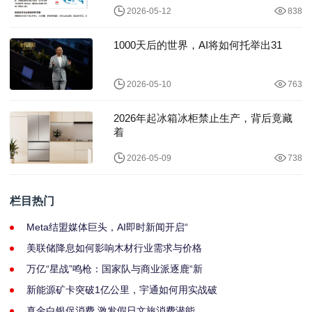
2026-05-12
838
1000天后的世界，AI将如何托举出31
2026-05-10
763
2026年起冰箱冰柜禁止生产，背后竟藏
着
2026-05-09
738
栏目热门
Meta结盟媒体巨头，AI即时新闻开启“
美联储降息如何影响木材行业需求与价格
万亿“星战”鸣枪：国家队与商业派逐鹿“新
新能源矿卡突破1亿公里，宇通如何用实战破
真金白银促消费 激发假日文旅消费潜能