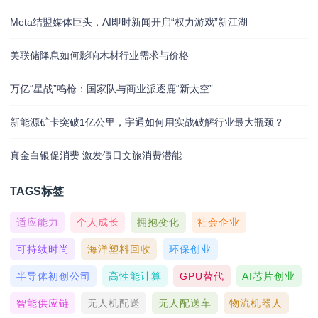
Meta结盟媒体巨头，AI即时新闻开启“权力游戏”新江湖
美联储降息如何影响木材行业需求与价格
万亿“星战”鸣枪：国家队与商业派逐鹿“新太空”
新能源矿卡突破1亿公里，宇通如何用实战破解行业最大瓶颈？
真金白银促消费 激发假日文旅消费潜能
TAGS标签
适应能力
个人成长
拥抱变化
社会企业
可持续时尚
海洋塑料回收
环保创业
半导体初创公司
高性能计算
GPU替代
AI芯片创业
智能供应链
无人机配送
无人配送车
物流机器人