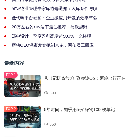
省级物业管理专家库遴选通知：入库条件与职
低代码平台崛起：企业级应用开发的效率革命
20万左右的suv油车最佳推荐：硬派越野
郑中设计一季度盈利高增超500%，充裕现
磨铁CEO深夜发文抵制京东，网传员工回应
最新内容
从《记忆奇旅2》到凌波OS：两轮出行正在
688
5年时间，知乎用5份“好物100”榜单记
550