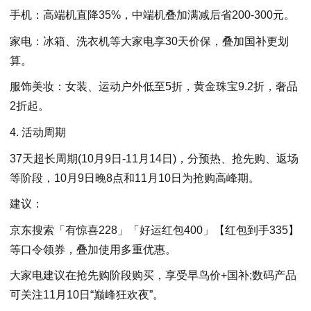
手机：高端机直降35%，中端机叠加满减后省200-300元。
家电：冰箱、洗衣机等大家电享30天价保，叠加国补更划
算。
服饰美妆：女装、运动户外低至5折，黄金珠宝9.2折，奢品
2折起。
4. 活动周期
37天超长周期(10月9日-11月14日)，分预热、抢先购、返场
等阶段，10月9日晚8点和11月10日为抢购高峰期。
建议：
京东搜索「有惊喜228」「好运红包400」【红包到手335】
等口令领券，叠加使用多重优惠。
大家电建议在抢先购阶段购买，享受早鸟价+国补;数码产品
可关注11月10日“巅峰狂欢夜”。