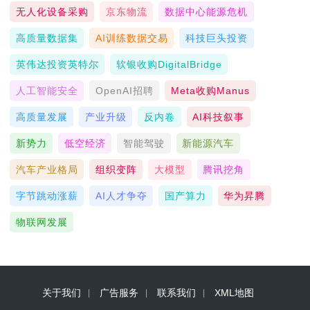
无人化设备采购
京东物流
数据中心能源危机
高质量数据集
AI训练数据交易
科技巨头投资
英伟达投资英特尔
软银收购DigitalBridge
人工智能安全
OpenAI招聘
Meta收购Manus
高质量发展
产业升级
反内卷
AI科技叙事
新势力
低空经济
智能驾驶
新能源汽车
汽车产业格局
组织变阵
大模型
腾讯挖角
字节跳动涨薪
AI人才争夺
国产算力
华为昇腾
物联网发展
关于我们
广告服务
联系我们
XML地图