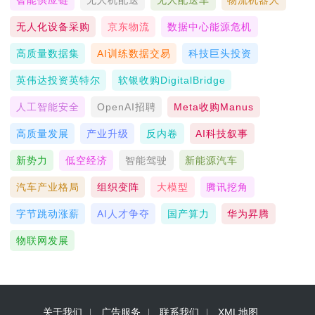
无人化设备采购
京东物流
数据中心能源危机
高质量数据集
AI训练数据交易
科技巨头投资
英伟达投资英特尔
软银收购DigitalBridge
人工智能安全
OpenAI招聘
Meta收购Manus
高质量发展
产业升级
反内卷
AI科技叙事
新势力
低空经济
智能驾驶
新能源汽车
汽车产业格局
组织变阵
大模型
腾讯挖角
字节跳动涨薪
AI人才争夺
国产算力
华为昇腾
物联网发展
关于我们
广告服务
联系我们
XML地图