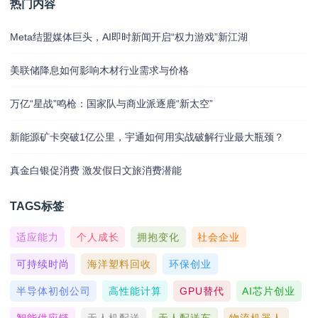
热门内容
Meta结盟媒体巨头，AI即时新闻开启“权力游戏”新江湖
美联储降息如何影响木材行业需求与价格
万亿“星战”鸣枪：国家队与商业派逐鹿“新太空”
新能源矿卡突破1亿公里，宇通如何用实战破解行业最大瓶颈？
真金白银促消费 激发假日文旅消费潜能
TAGS标签
适应能力
个人成长
拥抱变化
社会企业
可持续时尚
海洋塑料回收
环保创业
半导体初创公司
高性能计算
GPU替代
AI芯片创业
智能供应链
无人机配送
无人配送车
物流机器人