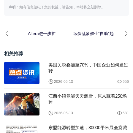
声明：如有信息侵犯了您的权益，请告知，本站将立刻删除。
Altera进一步扩展
续保乱象催生“自助”趋
Agilex™ FPGA 产品组
势,官方APP成车主“避风
合，
港”?
相关推荐
美国关税叠加至70%，中国企业如何通过
转
2026-05-13
956
江西小镇竟能天天飘雪，原来藏着250场
跨
2026-05-13
581
东盟能源转型加速，30000平米展会竟藏