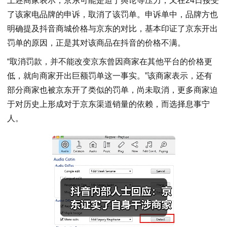
上述商家表示，京东可能是迫于舆论等压力，又在24日接受
了该家电品牌的申诉，取消了该罚单。申诉单中，品牌方也
明确提及抖音商城价格与京东的对比，基本印证了京东开出
罚单的原因，正是其对该商品在抖音的价格不满。
“取消罚款，并不能改变京东曾因商家在其他平台的价格更
低，就向商家开出巨额罚单这一事实。”该商家表示，还有
部分商家也被京东开了类似的罚单，尚未取消，更多商家迫
于对历史上形成对于京东渠道销量的依赖，而选择息事宁
人。