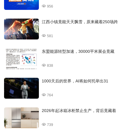
956
江西小镇竟能天天飘雪，原来藏着250场跨
581
东盟能源转型加速，30000平米展会竟藏
838
1000天后的世界，AI将如何托举出31
764
2026年起冰箱冰柜禁止生产，背后竟藏着
739