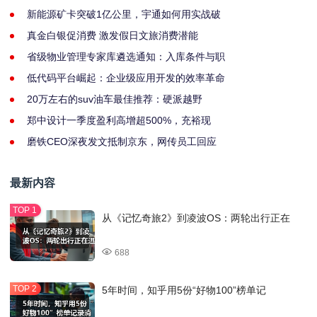
新能源矿卡突破1亿公里，宇通如何用实战破
真金白银促消费 激发假日文旅消费潜能
省级物业管理专家库遴选通知：入库条件与职
低代码平台崛起：企业级应用开发的效率革命
20万左右的suv油车最佳推荐：硬派越野
郑中设计一季度盈利高增超500%，充裕现
磨铁CEO深夜发文抵制京东，网传员工回应
最新内容
从《记忆奇旅2》到凌波OS：两轮出行正在
688
5年时间，知乎用5份“好物100”榜单记