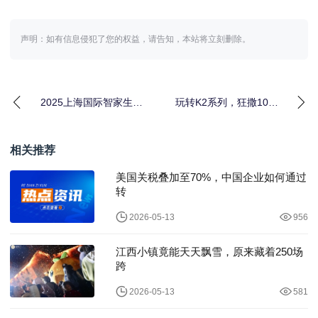
声明：如有信息侵犯了您的权益，请告知，本站将立刻删除。
2025上海国际智家生活
玩转K2系列，狂撒10万
博览会圆满落幕
现金！——创想三维创
作大赛正式开启
相关推荐
美国关税叠加至70%，中国企业如何通过
转
2026-05-13
956
江西小镇竟能天天飘雪，原来藏着250场
跨
2026-05-13
581