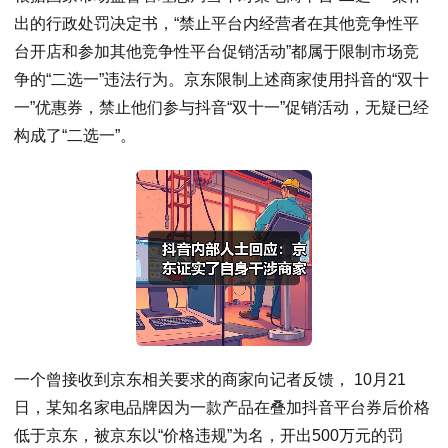
出的行政处罚决定书，“禁止平台内经营者在其他竞争性平
台开店和参加其他竞争性平台促销活动”都属于限制市场竞
争的“二选一”违法行为。京东限制上述商家使用抖音的“双十
一”优惠券，禁止他们参与抖音“双十一”促销活动，无疑已经
构成了“二选一”。
一个曾接收到京东相关要求的商家向记者反馈， 10月21
日，某知名家电品牌因为一款产品在叠加抖音平台券后价格
低于京东，被京东以“价格违规”为名，开出500万元的罚